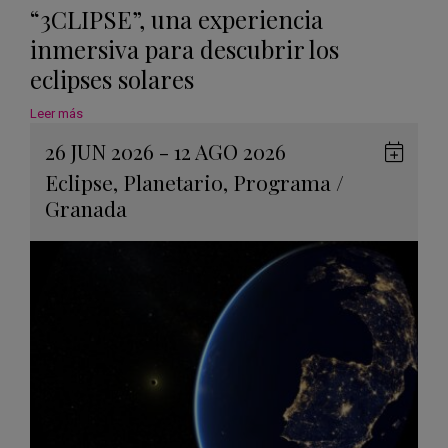
“3CLIPSE”, una experiencia
inmersiva para descubrir los
eclipses solares
Leer más
26 JUN 2026 - 12 AGO 2026
Guard
Eclipse
,
Planetario
,
Programa
/
en
Granada
Googl
Calen