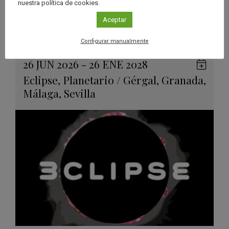
nuestra política de cookies.
Aceptar
Ver má
Próximos eventos
Configurar manualmente
26 JUN 2026 - 26 ENE 2028
Guard
Eclipse
,
Planetario
/
Gérgal
,
Granada
,
en
Málaga
,
Sevilla
Googl
Calen