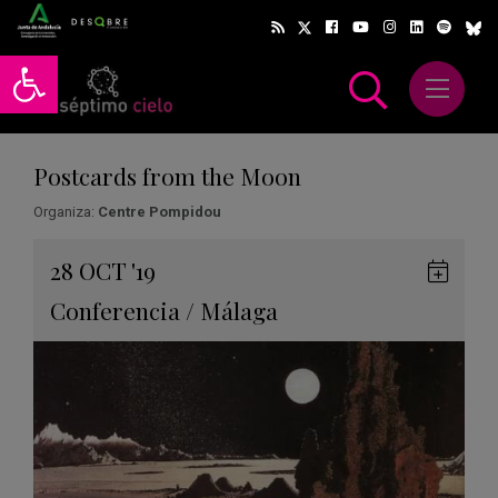
Abrir barra de herramientas
Abrir m
scar
Postcards from the Moon
Organiza:
Centre Pompidou
Gua
28
OCT
'19
en
Conferencia
/
Málaga
Goog
Cale