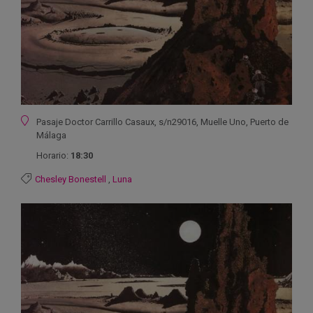
Ubicación
Pasaje Doctor Carrillo Casaux, s/n29016, Muelle Uno, Puerto de
Málaga
Horario:
18:30
Chesley Bonestell
,
Luna