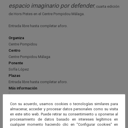
espacio imaginario por defender
, cuarta edición
de Hors Pistes en el Centre Pompidou Málaga.
Entrada libre hasta completar aforo.
Organiza
Centre Pompidou
Centro
Centre Pompidou Málaga
Ponente
Sofía López
Plazas
Entrada libre hasta completar aforo.
Más información
Postcards from the Moon. Chesley
Con su acuerdo, usamos cookies o tecnologías similares para
Bonestell, padre del arte espacial
almacenar, acceder y procesar datos personales como su visita
en este sitio web. Puede retirar su consentimiento u oponerse al
procesamiento de datos basado en intereses legítimos en
cualquier momento haciendo clic en "Configurar cookies" en