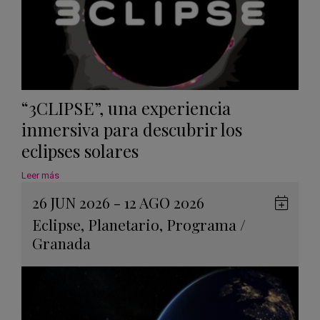
“3CLIPSE”, una experiencia
inmersiva para descubrir los
eclipses solares
Leer más
26 JUN 2026 - 12 AGO 2026
Guard
Eclipse
,
Planetario
,
Programa
/
en
Granada
Googl
Calen