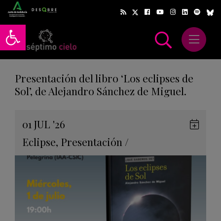
Abrir barra de herramientas
Abrir m
scar
Presentación del libro ‘Los eclipses de
Sol’, de Alejandro Sánchez de Miguel.
Gua
01
JUL
'26
en
Eclipse
,
Presentación
/
Goog
Cale