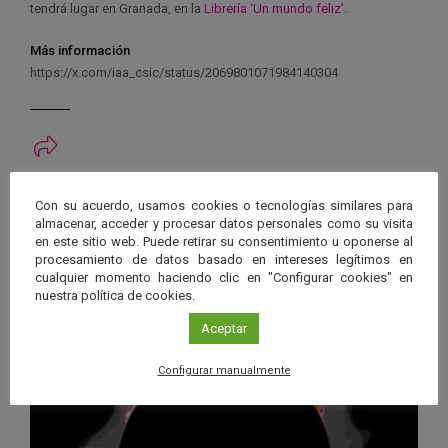
tendrá lugar en Granada, en la
Librería ‘Un mundo feliz’
.
Más información
https://x.com/iaa_csic/status/2069801071984140304
Ver má
Próximos eventos
Con su acuerdo, usamos cookies o tecnologías similares para
almacenar, acceder y procesar datos personales como su visita
en este sitio web. Puede retirar su consentimiento u oponerse al
26 JUN 2026 - 26 ENE 2028
procesamiento de datos basado en intereses legítimos en
Guard
cualquier momento haciendo clic en "Configurar cookies" en
Eclipse
,
Planetario
/
Gérgal
,
Granada
,
nuestra política de cookies.
en
Málaga
,
Sevilla
Googl
Aceptar
Calen
Configurar manualmente