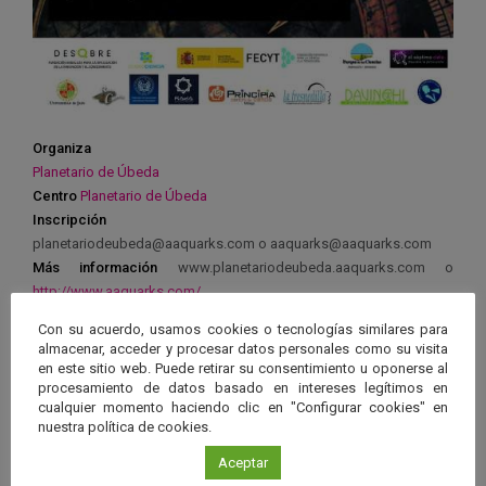
Organiza
Planetario de Úbeda
Centro
Planetario de Úbeda
Inscripción
planetariodeubeda@aaquarks.com o aaquarks@aaquarks.com
Más información
www.planetariodeubeda.aaquarks.com o
http://www.aaquarks.com/
Con su acuerdo, usamos cookies o tecnologías similares para
almacenar, acceder y procesar datos personales como su visita
en este sitio web. Puede retirar su consentimiento u oponerse al
procesamiento de datos basado en intereses legítimos en
cualquier momento haciendo clic en "Configurar cookies" en
Ver má
Próximos eventos
nuestra política de cookies.
Aceptar