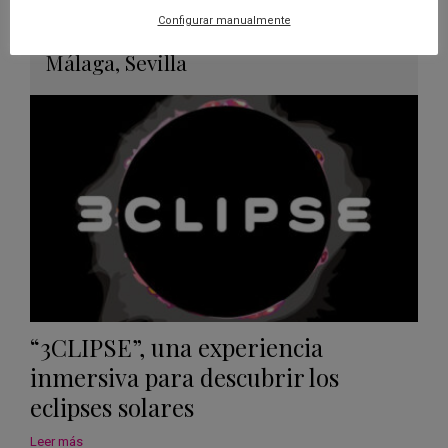
26 JUN 2026 - 26 ENE 2028
Configurar manualmente
Guard
Eclipse
,
Planetario
/
Gérgal
,
Granada
,
en
Málaga
,
Sevilla
Googl
Calen
“3CLIPSE”, una experiencia
inmersiva para descubrir los
eclipses solares
Leer más