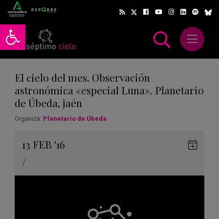
Abrir barra de herramientas
Abrir m
scar
El cielo del mes. Observación
astronómica «especial Luna». Planetario
de Úbeda, jaén
Organiza:
Planetario de Úbeda
Gua
13
FEB
'16
en
/
Goog
Cale