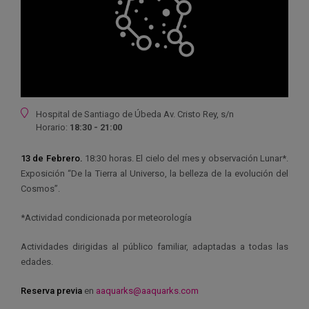
Ubicación
Hospital de Santiago de Úbeda Av. Cristo Rey, s/n
Horario:
18:30 - 21:00
13 de Febrero.
18:30 horas. El cielo del mes y observación Lunar*.
Exposición “De la Tierra al Universo, la belleza de la evolución del
Cosmos”.
*Actividad condicionada por meteorología
Actividades dirigidas al público familiar, adaptadas a todas las
edades.
Reserva previa
en
aaquarks@aaquarks.com