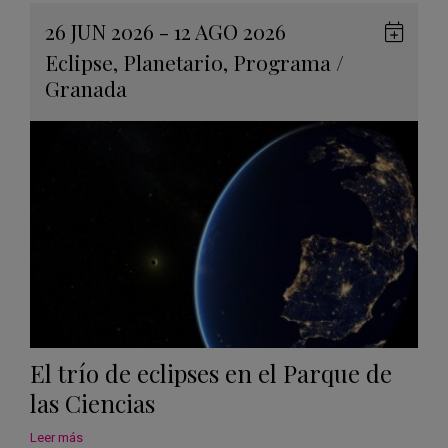
26 JUN 2026 - 12 AGO 2026
Guard
Eclipse
,
Planetario
,
Programa
/
en
Granada
Googl
Calen
El trío de eclipses en el Parque de
las Ciencias
Leer más