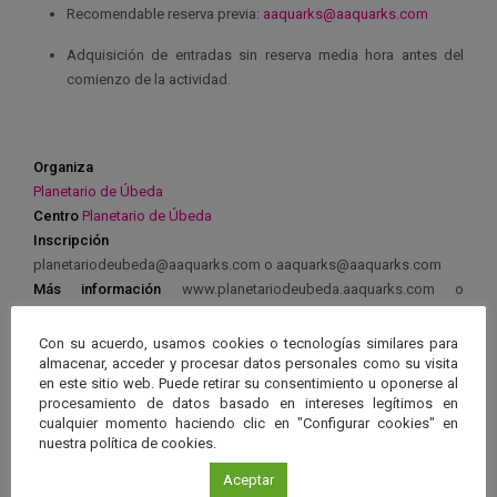
Recomendable reserva previa:
aaquarks@aaquarks.com
Adquisición de entradas sin reserva media hora antes del
comienzo de la actividad.
Organiza
Planetario de Úbeda
Centro
Planetario de Úbeda
Inscripción
planetariodeubeda@aaquarks.com o aaquarks@aaquarks.com
Más información
www.planetariodeubeda.aaquarks.com o
http://www.aaquarks.com/
Con su acuerdo, usamos cookies o tecnologías similares para
almacenar, acceder y procesar datos personales como su visita
en este sitio web. Puede retirar su consentimiento u oponerse al
procesamiento de datos basado en intereses legítimos en
cualquier momento haciendo clic en "Configurar cookies" en
Ver má
nuestra política de cookies.
Próximos eventos
Aceptar