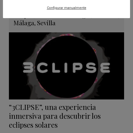
26 JUN 2026 - 26 ENE 2028
Configurar manualmente
Guard
Eclipse
,
Planetario
/
Gérgal
,
Granada
,
en
Málaga
,
Sevilla
Googl
Calen
“3CLIPSE”, una experiencia
inmersiva para descubrir los
eclipses solares