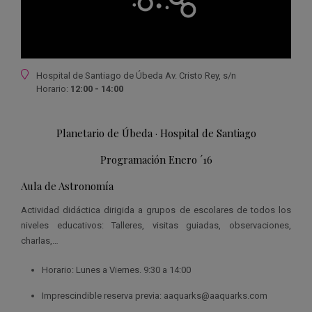
Ubicación
Hospital de Santiago de Úbeda Av. Cristo Rey, s/n
Horario:
12:00 - 14:00
Planetario de Úbeda · Hospital de Santiago
Programación Enero ´16
Aula de Astronomía
Actividad didáctica dirigida a grupos de escolares de todos los
niveles educativos: Talleres, visitas guiadas, observaciones,
charlas,…
Horario: Lunes a Viernes. 9:30 a 14:00
Imprescindible reserva previa: aaquarks@aaquarks.com