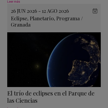
Leer más
26 JUN 2026 - 12 AGO 2026
Guard
Eclipse
,
Planetario
,
Programa
/
en
Granada
Googl
Calen
El trío de eclipses en el Parque de
las Ciencias