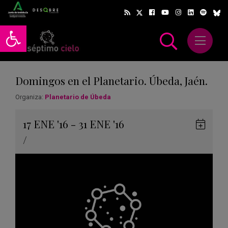
Abrir barra de herramientas
Abrir m
scar
Domingos en el Planetario. Úbeda, Jaén.
Organiza:
Planetario de Úbeda
Gua
17
ENE
'16 - 31
ENE
'16
en
/
Goog
Cale