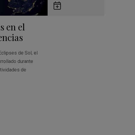
Guardar
en
s en el
Google
Calendar
encias
Eclipses de Sol, el
rrollado durante
tividades de