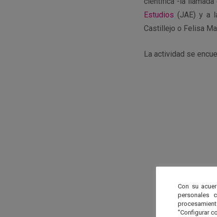
científica -la llamad
Estudios
(JAE) y a l
Castillejo o Felisa Ma
La actividad se encue
Con su acuer
personales 
procesamien
"Configurar co