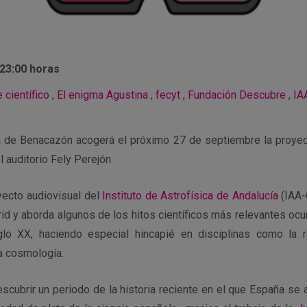
 23:00 horas
e científico
,
El enigma Agustina
,
fecyt
,
Fundación Descubre
,
IA
na de Benacazón acogerá el próximo 27 de septiembre la proyecc
l auditorio Fely Perejón.
yecto audiovisual del
Instituto de Astrofísica de Andalucía
(IAA-
id y aborda algunos de los hitos científicos más relevantes ocu
glo XX, haciendo especial hincapié en disciplinas como la re
a cosmología.
cubrir un periodo de la historia reciente en el que España se 