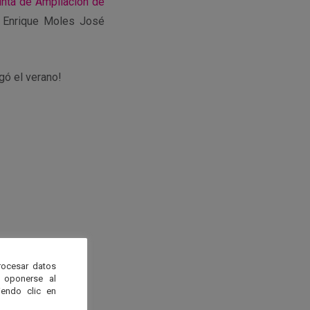
unta de Ampliación de
, Enrique Moles José
gó el verano!
rocesar datos
 oponerse al
endo clic en