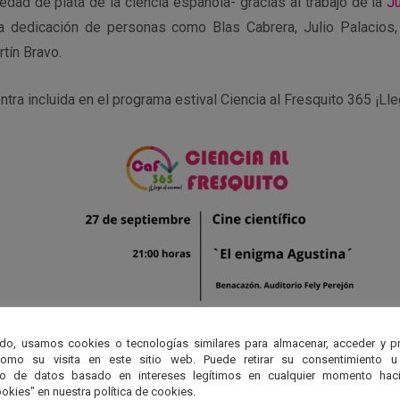
a edad de plata de la ciencia española- gracias al trabajo de la
J
a dedicación de personas como Blas Cabrera, Julio Palacios
rtín Bravo.
ntra incluida en el programa estival Ciencia al Fresquito 365 ¡Lle
do, usamos cookies o tecnologías similares para almacenar, acceder y p
como su visita en este sitio web. Puede retirar su consentimiento u
to de datos basado en intereses legítimos en cualquier momento haci
okies" en nuestra política de cookies.