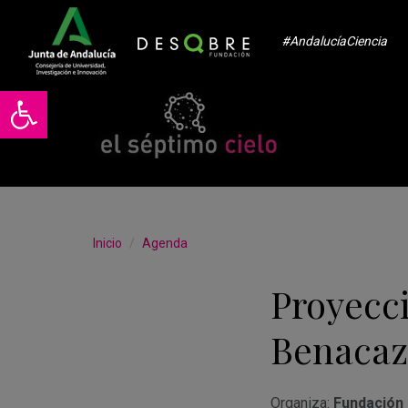
#AndalucíaCiencia
Abrir barra de herramientas
Inicio
Agenda
Proyecci
Benaca
Organiza:
Fundación 