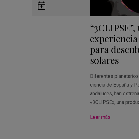
Guardar
en
“3CLIPSE”,
Google
Calendar
experiencia
para descubr
solares
Diferentes planetario
ciencia de España y Po
andaluces, han estren
«3CLIPSE», una produ
Leer más