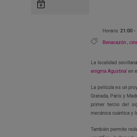
Guardar
en
Google
Calendar
Horario:
21:00 -
Benacazón
,
cin
La localidad sevilla
enigma Agustina’
en e
La película es un pro
Granada, París y Madr
primer tercio del si
mecánica cuántica y l
También permite redes