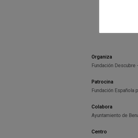
Organiza
Fundación Descubre - 
Patrocina
Fundación Española pa
Colabora
Ayuntamiento de Ben
Centro