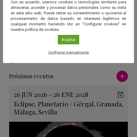
Con su acuerdo, usamos cookies o tecnologías similares para
Francisco Prada, Instituto de Astrofísica de Andalucía (IAA-CSIC)
almacenar, acceder y procesar datos personales como su visita
Plazas
en este sitio web. Puede retirar su consentimiento u oponerse al
Gratuita hasta completar aforo
procesamiento de datos basado en intereses legítimos en
cualquier momento haciendo clic en "Configurar cookies" en
Inscripción
nuestra política de cookies.
Imprescindible reserva previa en:
reservas.museo@casadelaciencia.csic.es
Aceptar
Configurar manualmente
Ver má
Próximos eventos
26 JUN 2026 - 26 ENE 2028
Guard
Eclipse
,
Planetario
/
Gérgal
,
Granada
,
en
Málaga
,
Sevilla
Googl
Calen