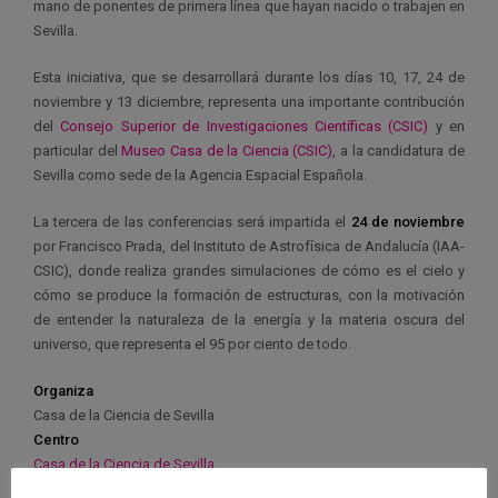
mano de ponentes de primera línea que hayan nacido o trabajen en
Sevilla.
Esta iniciativa, que se desarrollará durante los días 10, 17, 24 de
noviembre y 13 diciembre, representa una importante contribución
del
Consejo Superior de Investigaciones Científicas (CSIC)
y en
particular del
Museo Casa de la Ciencia (CSIC)
, a la candidatura de
Sevilla como sede de la Agencia Espacial Española.
La tercera de las conferencias será impartida el
24 de noviembre
por Francisco Prada, del Instituto de Astrofísica de Andalucía (IAA-
CSIC), donde realiza grandes simulaciones de cómo es el cielo y
cómo se produce la formación de estructuras, con la motivación
de entender la naturaleza de la energía y la materia oscura del
universo, que representa el 95 por ciento de todo.
Organiza
Casa de la Ciencia de Sevilla
Centro
Casa de la Ciencia de Sevilla
Ponente