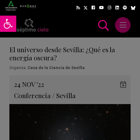
Abrir barra de herramientas
Abrir m
scar
El universo desde Sevilla: ¿Qué es la
energía oscura?
Organiza:
Casa de la Ciencia de Sevilla
Gua
24
NOV
'22
en
Conferencia
/
Sevilla
Goog
Cale