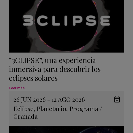
“3CLIPSE”, una experiencia
inmersiva para descubrir los
eclipses solares
Leer más
26 JUN 2026 - 12 AGO 2026
Guard
Eclipse
,
Planetario
,
Programa
/
en
Granada
Googl
Calen