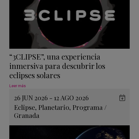
“3CLIPSE”, una experiencia
inmersiva para descubrir los
eclipses solares
Leer más
26 JUN 2026 - 12 AGO 2026
Guard
Eclipse
,
Planetario
,
Programa
/
en
Granada
Googl
Calen