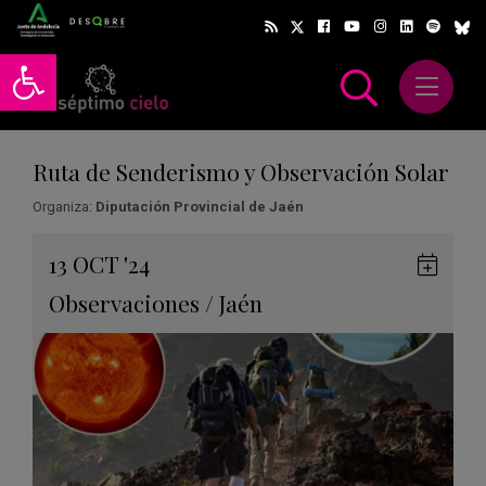
Abrir barra de herramientas
Abrir m
scar
Ruta de Senderismo y Observación Solar
Organiza:
Diputación Provincial de Jaén
Gua
13
OCT
'24
en
Observaciones
/
Jaén
Goog
Cale