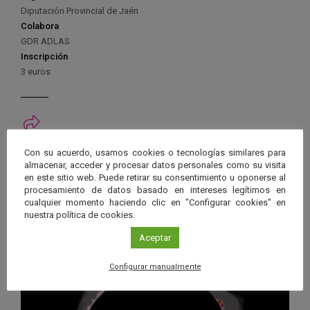
Diputación Provincial de Jaén
Colabora
GDR ADLAS
Inscripción
3 euros
Ver má
Con su acuerdo, usamos cookies o tecnologías similares para
Próximos eventos
almacenar, acceder y procesar datos personales como su visita
en este sitio web. Puede retirar su consentimiento u oponerse al
procesamiento de datos basado en intereses legítimos en
26 JUN 2026 - 26 ENE 2028
cualquier momento haciendo clic en "Configurar cookies" en
Guard
nuestra política de cookies.
Eclipse
,
Planetario
/
Gérgal
,
Granada
,
en
Málaga
,
Sevilla
Aceptar
Googl
Calen
Configurar manualmente