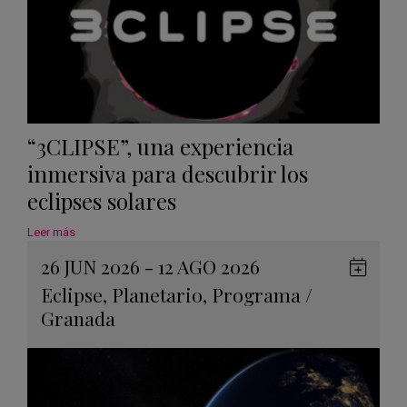
“3CLIPSE”, una experiencia
inmersiva para descubrir los
eclipses solares
Leer más
26 JUN 2026 - 12 AGO 2026
Guard
Eclipse
,
Planetario
,
Programa
/
en
Granada
Googl
Calen