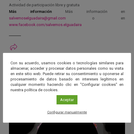
Actividad de participación libre y gratuita
Más información
Más información en
salvemoselguadaira@gmail.com
o en
www.facebook.com/salvemos.elguadaira
Ver má
Próximos eventos
Con su acuerdo, usamos cookies o tecnologías similares para
almacenar, acceder y procesar datos personales como su visita
en este sitio web. Puede retirar su consentimiento u oponerse al
26 JUN 2026 - 26 ENE 2028
procesamiento de datos basado en intereses legítimos en
cualquier momento haciendo clic en "Configurar cookies" en
Guard
Eclipse
,
Planetario
/
Gérgal
,
Granada
,
nuestra política de cookies.
en
Málaga
,
Sevilla
Aceptar
Googl
Calen
Configurar manualmente