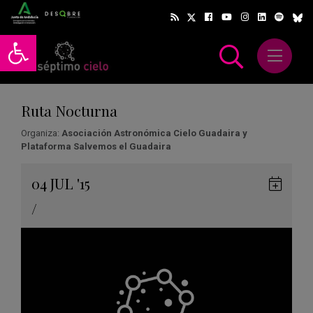
Abrir barra de herramientas
Abrir m
scar
Ruta Nocturna
Organiza:
Asociación Astronómica Cielo Guadaira y
Plataforma Salvemos el Guadaira
Gua
04
JUL
'15
en
/
Goog
Cale