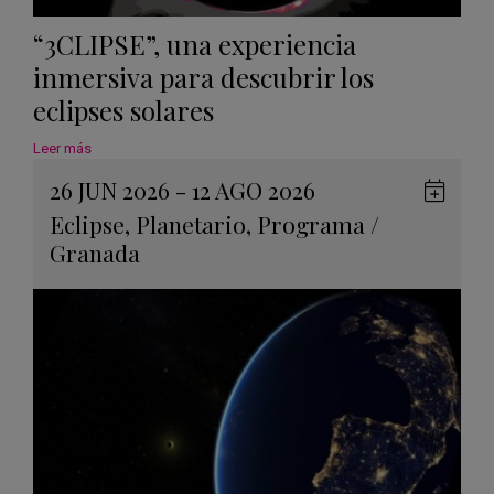
“3CLIPSE”, una experiencia
inmersiva para descubrir los
eclipses solares
Leer más
26 JUN 2026 - 12 AGO 2026
Guard
Eclipse
,
Planetario
,
Programa
/
en
Granada
Googl
Calen