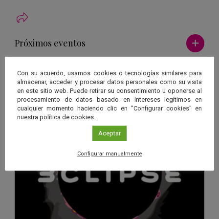
Ver má
Próximos eventos
26 JUN 2026 - 26 ENE 2028
Con su acuerdo, usamos cookies o tecnologías similares para
Guard
almacenar, acceder y procesar datos personales como su visita
Eclipse
,
Planetario
/
Gérgal
,
Granada
,
en este sitio web. Puede retirar su consentimiento u oponerse al
en
Málaga
,
Sevilla
procesamiento de datos basado en intereses legítimos en
Googl
cualquier momento haciendo clic en "Configurar cookies" en
nuestra política de cookies.
Calen
Aceptar
Configurar manualmente