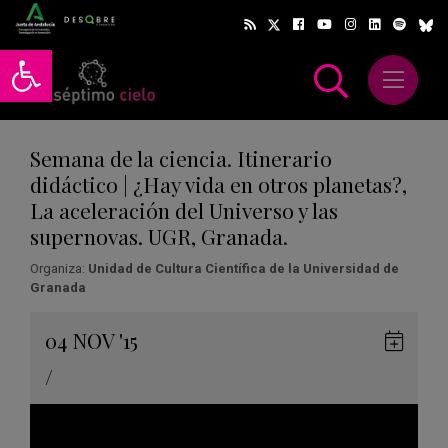
Abrir barra de herramientas
Abrir m
scar
Semana de la ciencia. Itinerario
didáctico | ¿Hay vida en otros planetas?,
La aceleración del Universo y las
supernovas. UGR, Granada.
Organiza:
Unidad de Cultura Científica de la Universidad de
Granada
Gua
04
NOV
'15
en
/
Goog
Cale