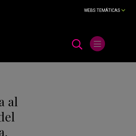
WEBS TEMÁTICAS
Abrir menú
a al
del
a.