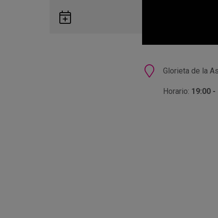
Guardar
en
Google
Calendar
Ubicación
Glorieta de la A
Horario:
19:00 -