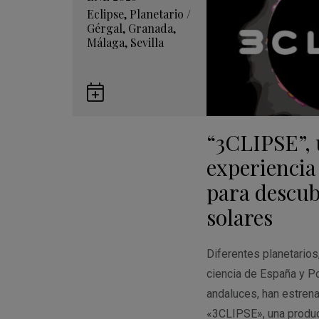
Eclipse
,
Planetario
/
Gérgal
,
Granada
,
Málaga
,
Sevilla
Guardar
en
“3CLIPSE”,
Google
Calendar
experiencia
para descubr
solares
Diferentes planetario
ciencia de España y Po
andaluces, han estren
«3CLIPSE», una produ