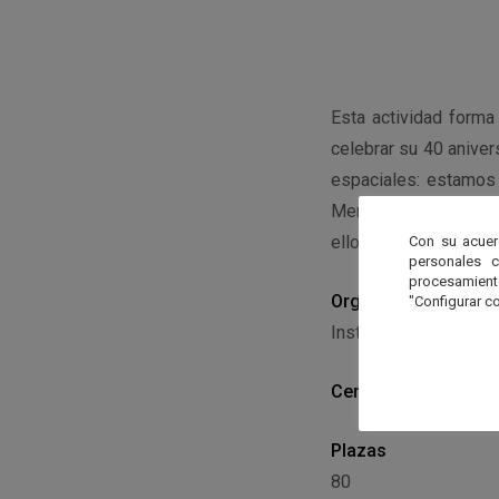
Esta actividad forma
celebrar su 40 aniver
espaciales: estamos p
Mercurio, y en un te
ellos junto con repre
Con su acuer
personales 
procesamien
Organiza
"Configurar co
Instituto de Astrofís
Centro
Instituto de A
Plazas
80