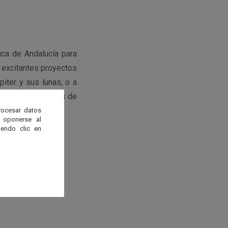
ica de Andalucía para
s excitantes proyectos
piter y sus lunas, o a
Resumiremos varios de
rocesar datos
 oponerse al
endo clic en