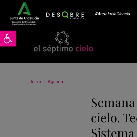
#AndalucíaCiencia
Abrir barra de herramientas
Inicio
Agenda
Semana d
cielo. T
Sistema