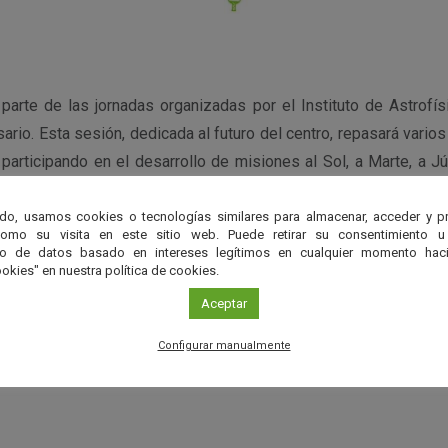
 parte de las jornadas organizadas por el Instituto de Astrofís
sario. Esta sesión, dedicada al futuro del centro, repasará vario
articipando en el desarrollo de misiones al Sol, a Marte, a Jú
lescopio espacial para la búsqueda de planetas con el nuestro. 
sentantes de la Agencia Espacial Europea.
do, usamos cookies o tecnologías similares para almacenar, acceder y p
como su visita en este sitio web. Puede retirar su consentimiento u
to de datos basado en intereses legítimos en cualquier momento haci
okies" en nuestra política de cookies.
ica de Andalucía
Aceptar
Configurar manualmente
strofísica de Andalucía