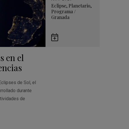
Eclipse
,
Planetario
,
Programa
/
Granada
Guardar
en
s en el
Google
Calendar
encias
Eclipses de Sol, el
rrollado durante
tividades de