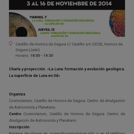
Ubicación
Castillo de Hornos de Segura C/ Castillo s/n 23292, Hornos de
Segura (Jaén)
Horario:
18:00 - 19:30
Charla y proyección. «La Luna: formación y evolución geológica.
La superficie de Luna en 3d»
Organiza
Cosmolarium, Castillo de Hornos de Segura. Centro de divulgación
de Astronomía y Planetario.
Centro
Cosmolarium, Castillo de Hornos de Segura. Centro de
divulgación de Astronomía y Planetario.
Inscripción
Reserva de plazas en
correo@cosmolarium.info o en el teléfono