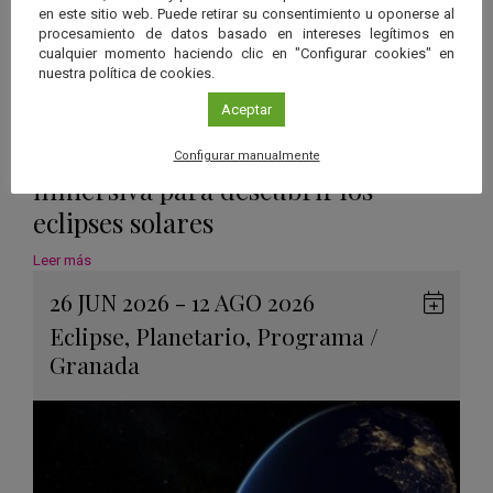
en este sitio web. Puede retirar su consentimiento u oponerse al
procesamiento de datos basado en intereses legítimos en
cualquier momento haciendo clic en "Configurar cookies" en
nuestra política de cookies.
Aceptar
“3CLIPSE”, una experiencia
Configurar manualmente
inmersiva para descubrir los
eclipses solares
Leer más
26 JUN 2026 - 12 AGO 2026
Guard
Eclipse
,
Planetario
,
Programa
/
en
Granada
Googl
Calen