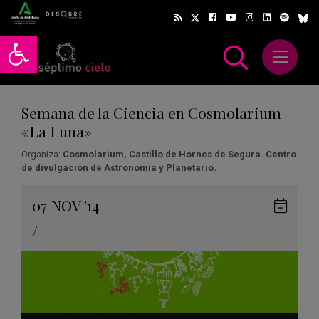
Abrir barra de herramientas
Abrir m
scar
Semana de la Ciencia en Cosmolarium
«La Luna»
Organiza:
Cosmolarium, Castillo de Hornos de Segura. Centro
de divulgación de Astronomía y Planetario.
Gua
07
NOV
'14
en
/
Goog
Cale