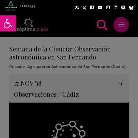
Abrir barra de herramientas
Abrir m
scar
Semana de la Ciencia: Observación
astronómica en San Fernando
Organiza:
Agrupación Astronómica de San Fernando (Cádiz).
Gua
17
NOV
'18
en
Observaciones
/
Cádiz
Goog
Cale