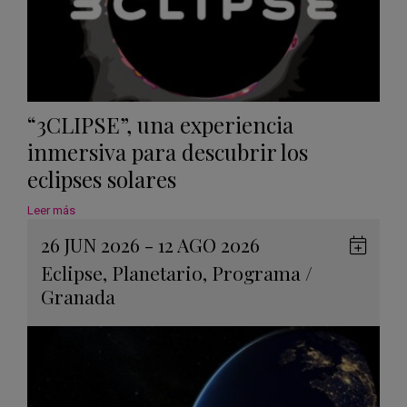
“3CLIPSE”, una experiencia
inmersiva para descubrir los
eclipses solares
Leer más
26 JUN 2026 - 12 AGO 2026
Guard
Eclipse
,
Planetario
,
Programa
/
en
Granada
Googl
Calen