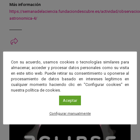
Más información
https://semanadelaciencia.fundaciondescubre.es/actividad/observacio
astronomica-4/
Ver má
Próximos eventos
Con su acuerdo, usamos cookies o tecnologías similares para
almacenar, acceder y procesar datos personales como su visita
en este sitio web. Puede retirar su consentimiento u oponerse al
26 JUN 2026 - 26 ENE 2028
procesamiento de datos basado en intereses legítimos en
Guard
Eclipse
,
Planetario
/
Gérgal
,
Granada
,
cualquier momento haciendo clic en "Configurar cookies" en
en
nuestra política de cookies.
Málaga
,
Sevilla
Googl
Aceptar
Calen
Configurar manualmente