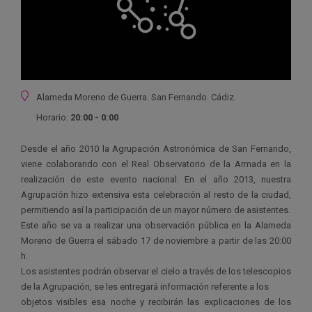
Ubicación
Alameda Moreno de Guerra. San Fernando. Cádiz.
Horario:
20:00 - 0:00
Desde el año 2010 la Agrupación Astronómica de San Fernando,
viene colaborando con el Real Observatorio de la Armada en la
realización de este evento nacional. En el año 2013, nuestra
Agrupación hizo extensiva esta celebración al resto de la ciudad,
permitiendo así la participación de un mayor número de asistentes.
Este año se va a realizar una observación pública en la Alameda
Moreno de Guerra el sábado 17 de noviembre a partir de las 20:00
h.
Los asistentes podrán observar el cielo a través de los telescopios
de la Agrupación, se les entregará información referente a los
objetos visibles esa noche y recibirán las explicaciones de los