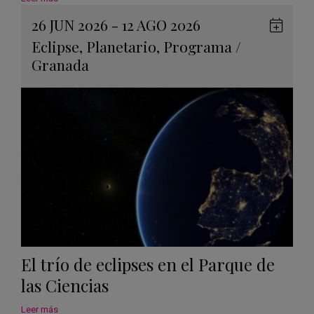
26 JUN 2026 - 12 AGO 2026
Guard
Eclipse
,
Planetario
,
Programa
/
en
Granada
Googl
Calen
El trío de eclipses en el Parque de
las Ciencias
Leer más