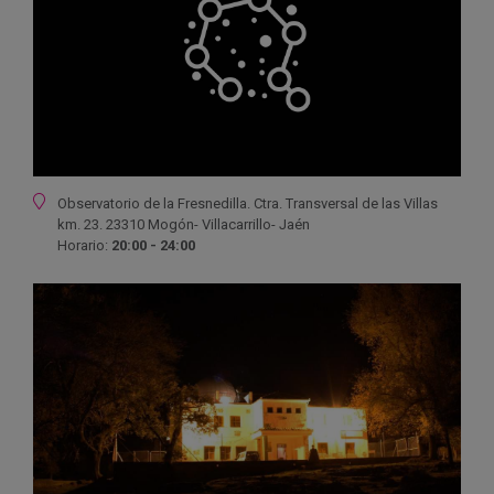
Ubicación
Observatorio de la Fresnedilla. Ctra. Transversal de las Villas
km. 23. 23310 Mogón- Villacarrillo- Jaén
Horario:
20:00 - 24:00