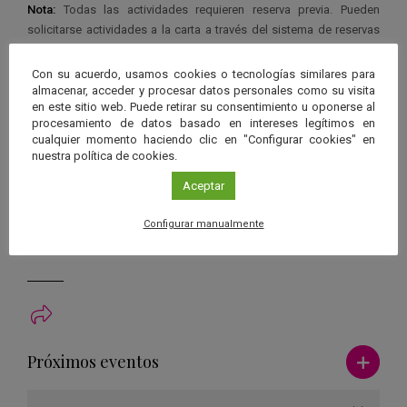
Nota:
Todas las actividades requieren reserva previa. Pueden
solicitarse actividades a la carta a través del sistema de reservas
en
aaquarks@aaquarks.com
Con su acuerdo, usamos cookies o tecnologías similares para
Organiza
almacenar, acceder y procesar datos personales como su visita
en este sitio web. Puede retirar su consentimiento u oponerse al
Excmo. Ayuntamiento de Villacarrillo y
Observatorio de la
procesamiento de datos basado en intereses legítimos en
Fresnedilla
cualquier momento haciendo clic en "Configurar cookies" en
Centro
Observatorio de la Fresnedilla
nuestra política de cookies.
Plazas
Aceptar
30
Inscripción
Configurar manualmente
aaquarks@aaquarks.com
Más información
www.aaquarks.com
Ver má
Próximos eventos