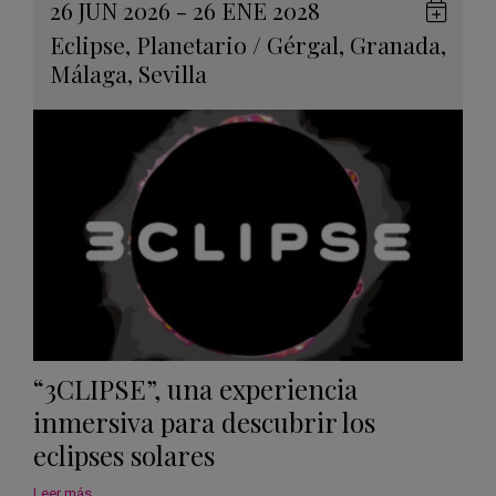
26 JUN 2026 - 26 ENE 2028
Guard
Eclipse
,
Planetario
/
Gérgal
,
Granada
,
en
Málaga
,
Sevilla
Googl
Calen
“3CLIPSE”, una experiencia
inmersiva para descubrir los
eclipses solares
Leer más