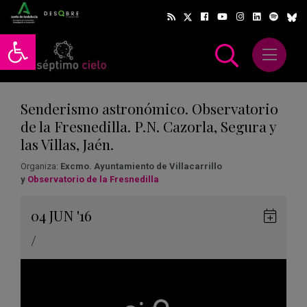
Abrir barra de herramientas
Abrir m
scar
Senderismo astronómico. Observatorio
de la Fresnedilla. P.N. Cazorla, Segura y
las Villas, Jaén.
Organiza:
Excmo. Ayuntamiento de Villacarrillo
y
Observatorio de la Fresnedilla
Gua
04
JUN
'16
en
/
Goog
Cale