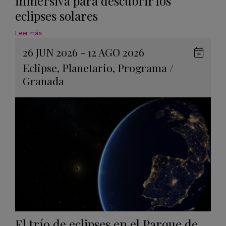
inmersiva para descubrir los
eclipses solares
Leer más
26 JUN 2026 - 12 AGO 2026
Guard
Eclipse
,
Planetario
,
Programa
/
en
Granada
Googl
Calen
El trío de eclipses en el Parque de