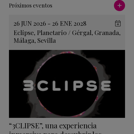
Ver má
Próximos eventos
26 JUN 2026 - 26 ENE 2028
Guard
Eclipse
,
Planetario
/
Gérgal
,
Granada
,
en
Málaga
,
Sevilla
Googl
Calen
“3CLIPSE”, una experiencia