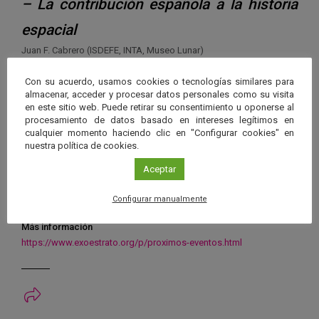
– La contribución española a la historia
espacial
Juan F. Cabrero (ISDEFE, INTA, Museo Lunar)
– El presente de la Exploración Espacial
Con su acuerdo, usamos cookies o tecnologías similares para
Cristian Guerrero y Mateo Rejón (Orbitando)
almacenar, acceder y procesar datos personales como su visita
21:15 > Debate abierto
en este sitio web. Puede retirar su consentimiento u oponerse al
procesamiento de datos basado en intereses legítimos en
– El futuro de la Exploración Espacial
cualquier momento haciendo clic en "Configurar cookies" en
nuestra política de cookies.
Usted: le invitamos a intervenir y debatir sobre temas tan
mediáticos e importantes como la colonización espacial (¿cuál es
Aceptar
nuestra siguiente parada?), los posibles primeros viajes a otras
estrellas y la ética espacial.
Configurar manualmente
MÁS INFORMACIÓN
Más información
https://www.exoestrato.org/p/proximos-eventos.html