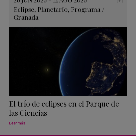
Guard
Eclipse
,
Planetario
,
Programa
/
en
Granada
Googl
Calen
El trío de eclipses en el Parque de
las Ciencias
Leer más