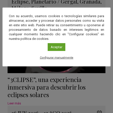
Eclipse
,
Planetario
/
Gérgal
,
Granada
,
en
Málaga
,
Sevilla
Googl
Con su acuerdo, usamos cookies o tecnologías similares para
Calen
almacenar, acceder y procesar datos personales como su visita
en este sitio web. Puede retirar su consentimiento u oponerse al
procesamiento de datos basado en intereses legítimos en
cualquier momento haciendo clic en "Configurar cookies" en
nuestra política de cookies.
Aceptar
Configurar manualmente
“3CLIPSE”, una experiencia
inmersiva para descubrir los
eclipses solares
Leer más
26 JUN 2026 - 12 AGO 2026