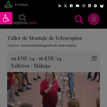
Abrir barra de herramientas
Abrir m
scar
Taller de Montaje de Telescopios
Organiza:
Sociedad Malagueña de Astronomía
Gua
09
ENE
'24 - 16
ENE
'24
en
Talleres
/
Málaga
Goog
Cale