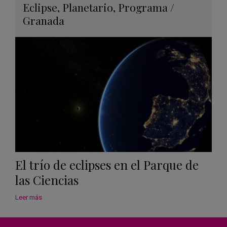
Guard
Eclipse
,
Planetario
,
Programa
/
en
Granada
Googl
Calen
El trío de eclipses en el Parque de
las Ciencias
Leer más