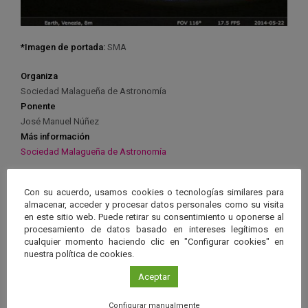
*Imagen de portada:
SMA
Organiza
Sociedad Malagueña de Astronomía
Ponente
José Manuel Núñez
Más información
Sociedad Malagueña de Astronomía
Con su acuerdo, usamos cookies o tecnologías similares para
almacenar, acceder y procesar datos personales como su visita
en este sitio web. Puede retirar su consentimiento u oponerse al
procesamiento de datos basado en intereses legítimos en
Ver má
Próximos eventos
cualquier momento haciendo clic en "Configurar cookies" en
nuestra política de cookies.
26 JUN 2026 - 26 ENE 2028
Aceptar
Guard
Eclipse
,
Planetario
/
Gérgal
,
Granada
,
Configurar manualmente