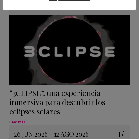
en
Málaga
,
Sevilla
Googl
Calen
“3CLIPSE”, una experiencia
inmersiva para descubrir los
eclipses solares
Leer más
26 JUN 2026 - 12 AGO 2026