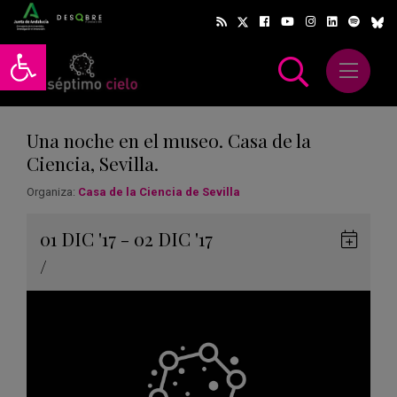
Abrir barra de herramientas
Abrir m
scar
Una noche en el museo. Casa de la
Ciencia, Sevilla.
Organiza:
Casa de la Ciencia de Sevilla
Gua
01
DIC
'17 - 02
DIC
'17
en
/
Goog
Cale