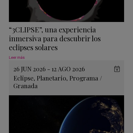
“3CLIPSE”, una experiencia
inmersiva para descubrir los
eclipses solares
Leer más
26 JUN 2026 - 12 AGO 2026
Guard
Eclipse
,
Planetario
,
Programa
/
en
Granada
Googl
Calen