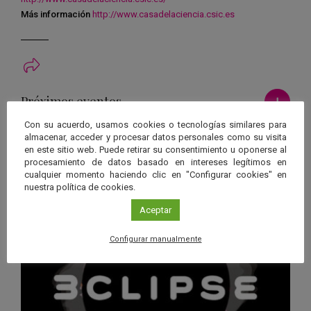
Más información
http://www.casadelaciencia.csic.es
Ver má
Próximos eventos
Con su acuerdo, usamos cookies o tecnologías similares para
almacenar, acceder y procesar datos personales como su visita
26 JUN 2026 - 26 ENE 2028
en este sitio web. Puede retirar su consentimiento u oponerse al
Guard
Eclipse
,
Planetario
/
Gérgal
,
Granada
,
procesamiento de datos basado en intereses legítimos en
en
cualquier momento haciendo clic en "Configurar cookies" en
Málaga
,
Sevilla
nuestra política de cookies.
Googl
Calen
Aceptar
Configurar manualmente