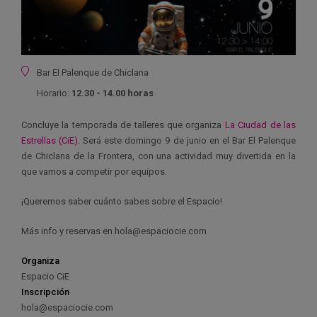
Ubicación
Bar El Palenque de Chiclana
Horario:
12.30 - 14.00 horas
Concluye la temporada de talleres que organiza
La Ciudad de las
Estrellas (CiE).
Será este domingo 9 de junio en el Bar El Palenque
de Chiclana de la Frontera, con una actividad muy divertida en la
que vamos a competir por equipos.
¡Queremos saber cuánto sabes sobre el Espacio!
Más info y reservas en hola@espaciocie.com
Organiza
Espacio CiE
Inscripción
hola@espaciocie.com