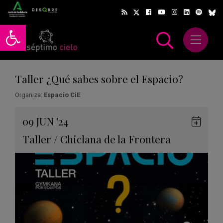
Abrir barra de herramientas
Abrir m
scar
Taller ¿Qué sabes sobre el Espacio?
Organiza:
Espacio CiE
Gua
09
JUN
'24
en
Taller
/
Chiclana de la Frontera
Goog
Cale