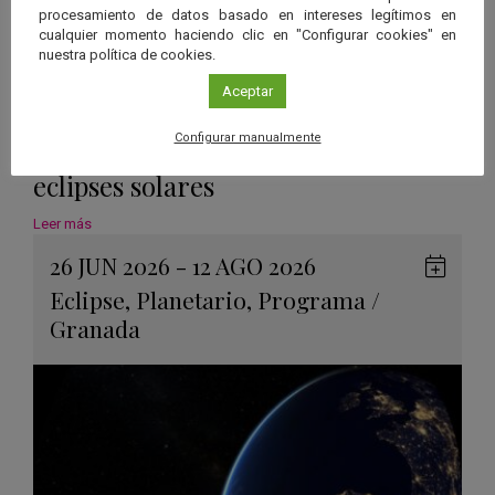
procesamiento de datos basado en intereses legítimos en
cualquier momento haciendo clic en "Configurar cookies" en
nuestra política de cookies.
Aceptar
“3CLIPSE”, una experiencia
Configurar manualmente
inmersiva para descubrir los
eclipses solares
Leer más
26 JUN 2026 - 12 AGO 2026
Guard
Eclipse
,
Planetario
,
Programa
/
en
Granada
Googl
Calen