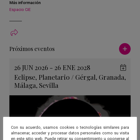
Más información
Espacio CiE
Ver má
Próximos eventos
26 JUN 2026 - 26 ENE 2028
Guard
Eclipse
,
Planetario
/
Gérgal
,
Granada
,
en
Málaga
,
Sevilla
Googl
Calen
Con su acuerdo, usamos cookies o tecnologías similares para
almacenar, acceder y procesar datos personales como su visita
en este sitio web. Puede retirar su consentimiento u oponerse al