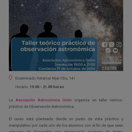
Ubicación
Diseminado Retamar Níjar Ctra, 141
Horario:
19.00 - 21.00 horas
La
Asociación Astronómica Orión
organiza un taller teórico-
práctico de Observación Astronómica.
El curso está planteado desde un punto de vista práctico y
manipulativo por cada uno de los alumnos con el fin de que sean
capaces de desarrollar una observación nocturna de forma