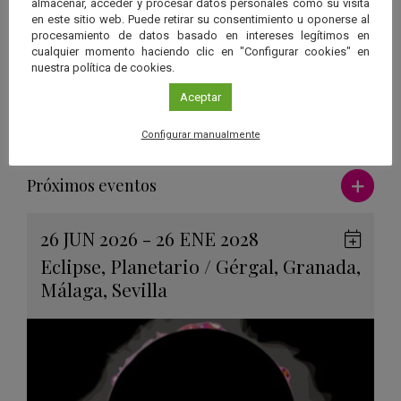
almacenar, acceder y procesar datos personales como su visita
en este sitio web. Puede retirar su consentimiento u oponerse al
Práctica observacional del sol: seguridad y métodos.
procesamiento de datos basado en intereses legítimos en
cualquier momento haciendo clic en "Configurar cookies" en
Organiza
nuestra política de cookies.
Aula de Astronomía de la Universidad de Almería
Aceptar
Configurar manualmente
Ver má
Próximos eventos
26 JUN 2026 - 26 ENE 2028
Guard
Eclipse
,
Planetario
/
Gérgal
,
Granada
,
en
Málaga
,
Sevilla
Googl
Calen