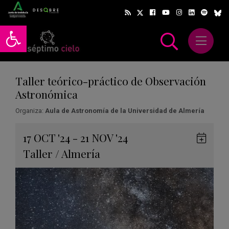
Abrir barra de herramientas
Abrir m
scar
Taller teórico-práctico de Observación
Astronómica
Organiza:
Aula de Astronomía de la Universidad de Almería
Gua
17
OCT
'24 - 21
NOV
'24
en
Taller
/
Almería
Goog
Cale