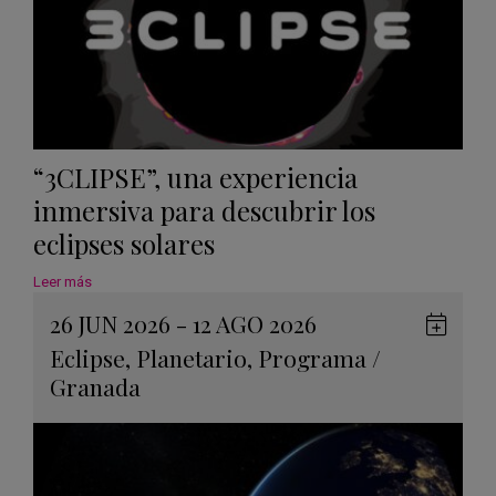
“3CLIPSE”, una experiencia
inmersiva para descubrir los
eclipses solares
Leer más
26 JUN 2026 - 12 AGO 2026
Guard
Eclipse
,
Planetario
,
Programa
/
en
Granada
Googl
Calen