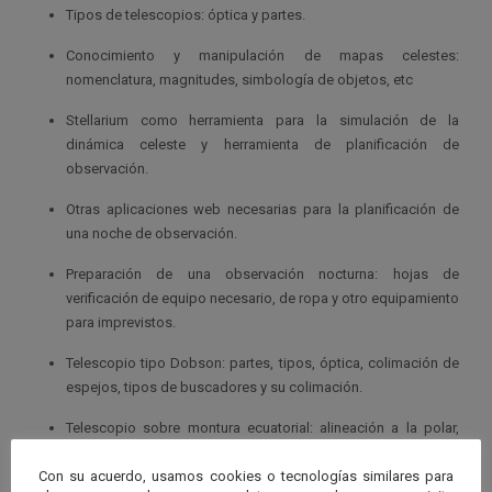
Tipos de telescopios: óptica y partes.
Conocimiento y manipulación de mapas celestes:
nomenclatura, magnitudes, simbología de objetos, etc
Stellarium como herramienta para la simulación de la
dinámica celeste y herramienta de planificación de
observación.
Otras aplicaciones web necesarias para la planificación de
una noche de observación.
Preparación de una observación nocturna: hojas de
verificación de equipo necesario, de ropa y otro equipamiento
para imprevistos.
Telescopio tipo Dobson: partes, tipos, óptica, colimación de
espejos, tipos de buscadores y su colimación.
Telescopio sobre montura ecuatorial: alineación a la polar,
colimación de primario y secundario en el caso de telescopio
Con su acuerdo, usamos cookies o tecnologías similares para
newton, colimación del buscador y alineación a 3 estrellas.