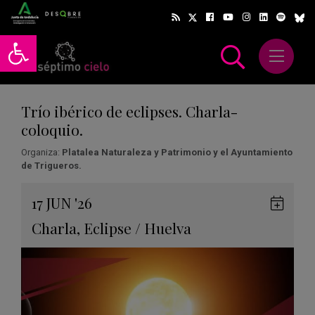
Abrir barra de herramientas
Abrir m
scar
Trío ibérico de eclipses. Charla-
coloquio.
Organiza:
Platalea Naturaleza y Patrimonio y el Ayuntamiento
de Trigueros.
Gua
17
JUN
'26
en
Charla
,
Eclipse
/
Huelva
Goog
Cale