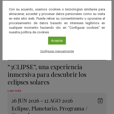
Calen
Con su acuerdo, usamos cookies o tecnologías similares para
almacenar, acceder y procesar datos personales como su visita
en este sitio web. Puede retirar su consentimiento u oponerse al
procesamiento de datos basado en intereses legítimos en
cualquier momento haciendo clic en "Configurar cookies" en
nuestra política de cookies.
Aceptar
Configurar manualmente
“3CLIPSE”, una experiencia
inmersiva para descubrir los
eclipses solares
Leer más
26 JUN 2026 - 12 AGO 2026
Guard
Eclipse
,
Planetario
,
Programa
/
en