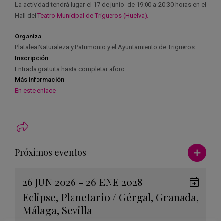
La actividad tendrá lugar el 17 de junio de 19:00 a 20:30 horas en el
Hall del
Teatro Municipal de Trigueros (Huelva).
Organiza
Platalea Naturaleza y Patrimonio y el Ayuntamiento de Trigueros.
Inscripción
Entrada gratuita hasta completar aforo
Más información
En este enlace
Ver má
Próximos eventos
26 JUN 2026 - 26 ENE 2028
Guard
Eclipse
,
Planetario
/
Gérgal
,
Granada
,
en
Málaga
,
Sevilla
Googl