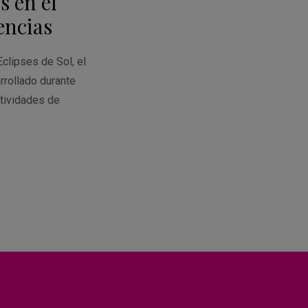
s en el
Calendar
encias
Eclipses de Sol, el
rrollado durante
tividades de