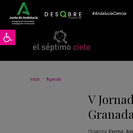
#AndalucíaCiencia
Abrir barra de herramientas
Inicio
Agenda
V Jornad
Granada
Organiza:
Excmo. Ayu