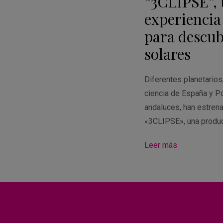
“3CLIPSE”,
Calendar
experiencia
para descubr
solares
Diferentes planetario
ciencia de España y Po
andaluces, han estren
«3CLIPSE», una produ
Leer más