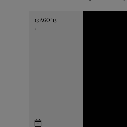
13
AGO
'15
/
Guardar