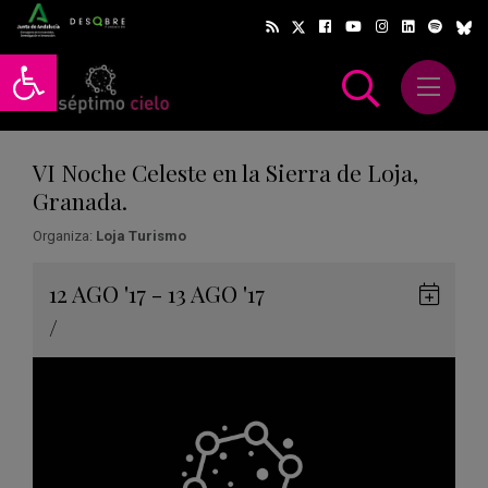
Abrir barra de herramientas
Abrir m
scar
VI Noche Celeste en la Sierra de Loja,
Granada.
Organiza:
Loja Turismo
Gua
12
AGO
'17 - 13
AGO
'17
en
/
Goog
Cale