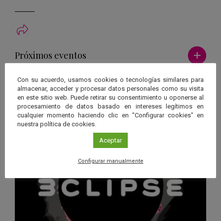
Ver má
Próximos eventos
Con su acuerdo, usamos cookies o tecnologías similares para
26 JUN 2026 - 26 ENE 2028
almacenar, acceder y procesar datos personales como su visita
Guard
Eclipse
,
Planetario
/
Gérgal
,
Granada
,
en este sitio web. Puede retirar su consentimiento u oponerse al
en
procesamiento de datos basado en intereses legítimos en
Málaga
,
Sevilla
cualquier momento haciendo clic en "Configurar cookies" en
Googl
nuestra política de cookies.
Calen
Aceptar
Configurar manualmente