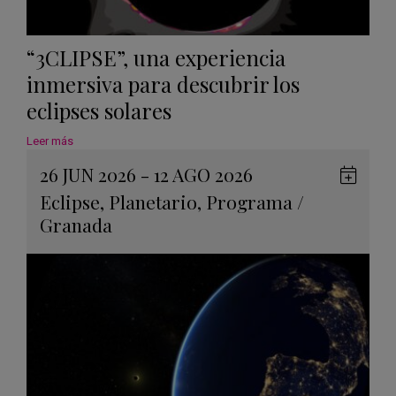
“3CLIPSE”, una experiencia
inmersiva para descubrir los
eclipses solares
Leer más
26 JUN 2026 - 12 AGO 2026
Guard
Eclipse
,
Planetario
,
Programa
/
en
Granada
Googl
Calen