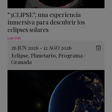
“3CLIPSE”, una experiencia
inmersiva para descubrir los
eclipses solares
Leer más
26 JUN 2026 - 12 AGO 2026
Guard
Eclipse
,
Planetario
,
Programa
/
en
Granada
Googl
Calen