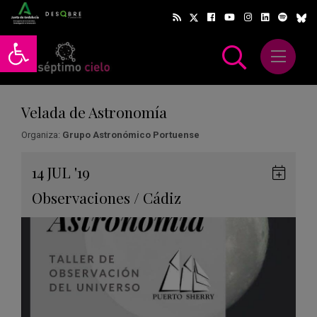
Abrir barra de herramientas
Abrir m
scar
Velada de Astronomía
Organiza:
Grupo Astronómico Portuense
Gua
14
JUL
'19
en
Observaciones
/
Cádiz
Goog
Cale