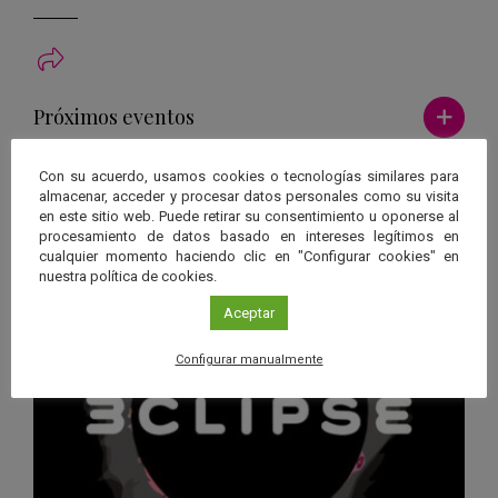
Ver má
Próximos eventos
26 JUN 2026 - 26 ENE 2028
Con su acuerdo, usamos cookies o tecnologías similares para
almacenar, acceder y procesar datos personales como su visita
Guard
Eclipse
,
Planetario
/
Gérgal
,
Granada
,
en este sitio web. Puede retirar su consentimiento u oponerse al
en
procesamiento de datos basado en intereses legítimos en
Málaga
,
Sevilla
cualquier momento haciendo clic en "Configurar cookies" en
Googl
nuestra política de cookies.
Calen
Aceptar
Configurar manualmente