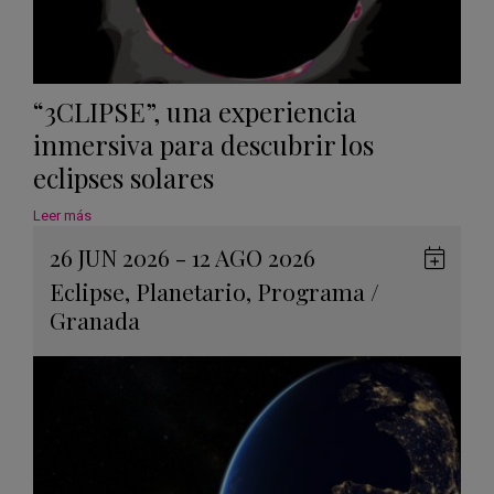
“3CLIPSE”, una experiencia
inmersiva para descubrir los
eclipses solares
Leer más
26 JUN 2026 - 12 AGO 2026
Guard
Eclipse
,
Planetario
,
Programa
/
en
Granada
Googl
Calen