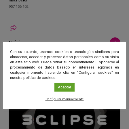
Inscripción
957 156 102
Ver má
Próximos eventos
Con su acuerdo, usamos cookies o tecnologías similares para
almacenar, acceder y procesar datos personales como su visita
26 JUN 2026 - 26 ENE 2028
en este sitio web. Puede retirar su consentimiento u oponerse al
Guard
Eclipse
,
Planetario
/
Gérgal
,
Granada
,
procesamiento de datos basado en intereses legítimos en
en
cualquier momento haciendo clic en "Configurar cookies" en
Málaga
,
Sevilla
nuestra política de cookies.
Googl
Aceptar
Calen
Configurar manualmente