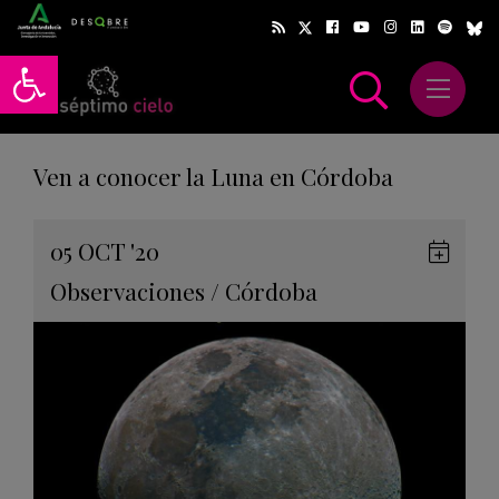
Abrir barra de herramientas
Abrir m
scar
Ven a conocer la Luna en Córdoba
Gua
05
OCT
'20
en
Observaciones
/
Córdoba
Goog
Cale