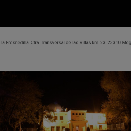
la Fresnedilla. Ctra. Transversal de las Villas km. 23. 23310 Mogó