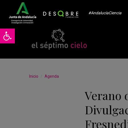
#AndalucíaCiencia
Abrir barra de herramientas
Inicio
Agenda
Verano d
Divulga
Fresnedi