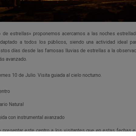
no de estrellas» proponemos acercarnos a las noches estrella
aptado a todos los públicos, siendo una actividad ideal para
stos días desde las famosas lluvias de estrellas a la observac
más avanzado.
rnes 10 de Julio. Visita guiada al cielo nocturno.
entro
rio Natural
gida con instrumental avanzado
e presentar este centro a los visitantes que en estas fechas e