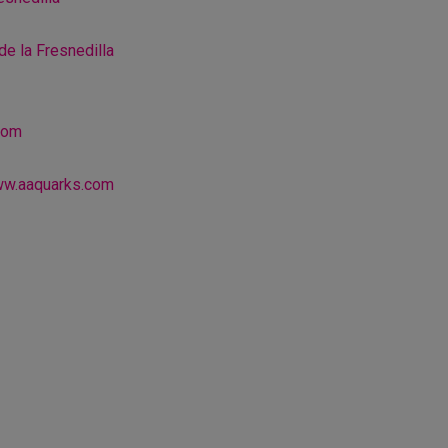
de la Fresnedilla
com
w.aaquarks.com
r