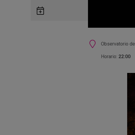
Guardar
en
Google
Calendar
Ubicación
Observatorio de 
Horario:
22:00