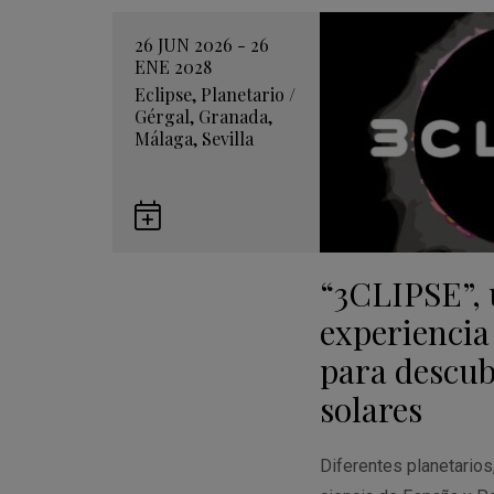
26 JUN 2026 - 26
ENE 2028
Eclipse
,
Planetario
/
Gérgal
,
Granada
,
Málaga
,
Sevilla
Guardar
en
“3CLIPSE”,
Google
Calendar
experiencia
para descubr
solares
Diferentes planetario