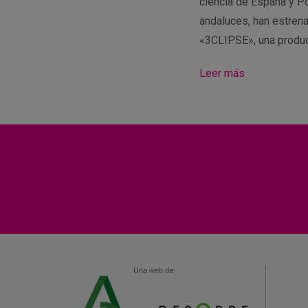
ciencia de España y Po
andaluces, han estren
«3CLIPSE», una produ
Leer más
Una web de: