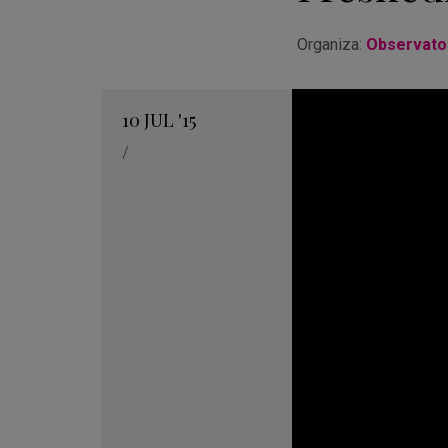
Organiza:
Observator
10
JUL
'15
/