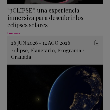
“3CLIPSE”, una experiencia
inmersiva para descubrir los
eclipses solares
Leer más
26 JUN 2026 - 12 AGO 2026
Guard
Eclipse
,
Planetario
,
Programa
/
en
Granada
Googl
Calen