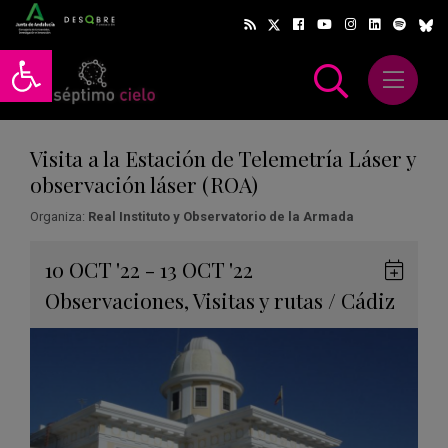
Abrir barra de herramientas
Abrir m
scar
Visita a la Estación de Telemetría Láser y
observación láser (ROA)
Organiza:
Real Instituto y Observatorio de la Armada
Gua
10
OCT
'22 - 13
OCT
'22
en
Observaciones
,
Visitas y rutas
/
Cádiz
Goog
Cale