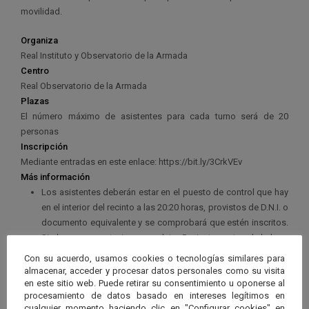
movilidad.
Organiza
Real Instituto y Observatorio de la Armada
Centro
Real Observatorio de la Armada
Plazas
El número máximo de asistentes para cada turno será de 20
personas
Inscripción
Mediante entradas en este enlace: https://bit.ly/3CrkVEv
Más información
Los asistentes deberán estar en el puesto de control que hay
en el interior del recinto a las 20:20 horas, provistos de D.N.I. o
documento equivalente y se comprobará que estén inscritos.
Si el grupo no estuviera completo, 5 minutos antes de la hora
de comienzo, las entradas pendientes quedarán
Con su acuerdo, usamos cookies o tecnologías similares para
automáticamente anuladas y se completará con las personas
almacenar, acceder y procesar datos personales como su visita
en este sitio web. Puede retirar su consentimiento u oponerse al
en espera (sin entrada) por estricto orden de llegada.
procesamiento de datos basado en intereses legítimos en
cualquier momento haciendo clic en "Configurar cookies" en