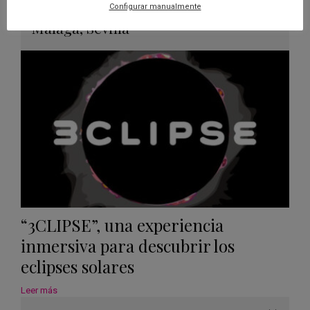
Guard
Eclipse
,
Planetario
/
Gérgal
,
Granada
,
Configurar manualmente
en
Málaga
,
Sevilla
Googl
Calen
“3CLIPSE”, una experiencia
inmersiva para descubrir los
eclipses solares
Leer más