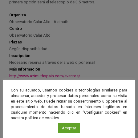
primera opción será el telescopio de 3.5 metros.
Organiza
Observatorio Calar Alto - Azimuth
Centro
Observatorio Calar Alto
Plazas
Según disponibilidad
Inscripción
Necesario reserva a través de la web o por email
Más información
http://www.azimuthspain.com/eventos/
Con su acuerdo, usamos cookies o tecnologías similares para
almacenar, acceder y procesar datos personales como su visita
en este sitio web. Puede retirar su consentimiento u oponerse al
procesamiento de datos basado en intereses legítimos en
Ver má
cualquier momento haciendo clic en "Configurar cookies" en
Próximos eventos
nuestra política de cookies.
Aceptar
26 JUN 2026 - 26 ENE 2028