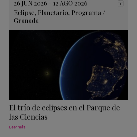
26 JUN 2026 - 12 AGO 2026
Guard
Eclipse
,
Planetario
,
Programa
/
en
Granada
Googl
Calen
El trío de eclipses en el Parque de
las Ciencias
Leer más