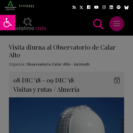
Abrir barra de herramientas
Abrir m
scar
Visita diurna al Observatorio de Calar
Alto
Organiza:
Observatorio Calar Alto - Azimuth
Gua
08
DIC
'18 - 09
DIC
'18
en
Visitas y rutas
/
Almería
Goog
Cale