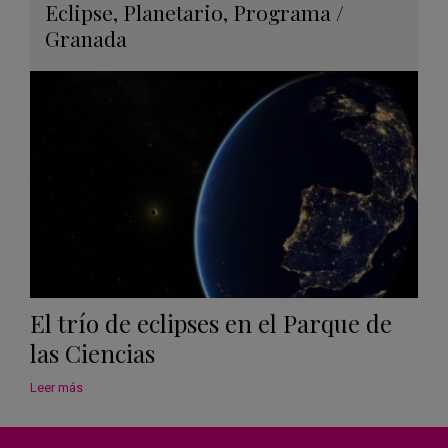
Guard
Eclipse
,
Planetario
,
Programa
/
en
Granada
Googl
Calen
El trío de eclipses en el Parque de
las Ciencias
Leer más