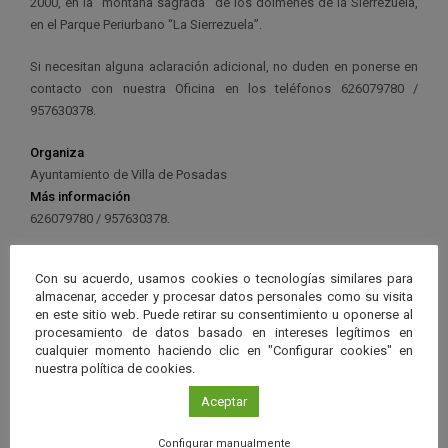
2000, en la “montaña sagrada” de los dólmenes de la Sierrezuela,
en el Parque Periurbano “La Sierrezuela”.
Si necesitan alguna aclaración adicional, no duden en ponerse en
contacto con nuestra Oficina en los teléfonos 626079780 /
957630378.
Organiza
Ayuntamiento de Villa de Posadas
Más información
626079780 / 957630378.
Con su acuerdo, usamos cookies o tecnologías similares para
almacenar, acceder y procesar datos personales como su visita
en este sitio web. Puede retirar su consentimiento u oponerse al
procesamiento de datos basado en intereses legítimos en
Ver má
Próximos eventos
cualquier momento haciendo clic en "Configurar cookies" en
nuestra política de cookies.
26 JUN 2026 - 26 ENE 2028
Aceptar
Guard
Eclipse
,
Planetario
/
Gérgal
,
Granada
,
Configurar manualmente