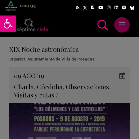
Abrir barra de herramientas
Abrir m
scar
XIX Noche astronómica
Organiza:
Ayuntamiento de Villa de Posadas
Gua
09
AGO
'19
en
Charla
,
Córdoba
,
Observaciones
,
Goog
Visitas y rutas
/
Cale