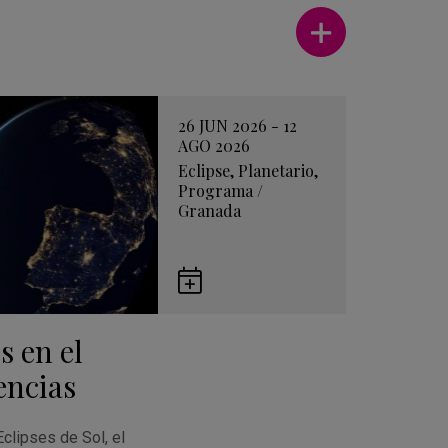
Ver más
26 JUN 2026 - 12
AGO 2026
Eclipse
,
Planetario
,
Programa
/
Granada
Guardar
en
s en el
Google
Calendar
encias
Eclipses de Sol, el