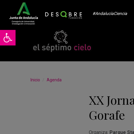
#AndalucíaCiencia
Abrir barra de herramientas
Inicio
Agenda
XX Jorna
Gorafe
Organiza:
Parque Sta