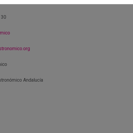
 proyectos
 30
ómico
stronomico.org
mico
stronómico Andalucía
r