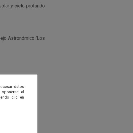
olar y cielo profundo
plejo Astronómico 'Los
rocesar datos
 oponerse al
endo clic en