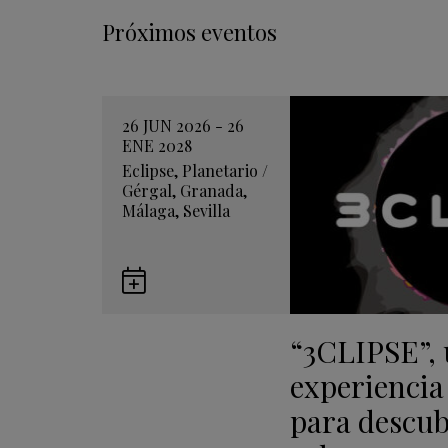
Próximos eventos
26 JUN 2026 - 26
ENE 2028
Eclipse
,
Planetario
/
Gérgal
,
Granada
,
Málaga
,
Sevilla
Guardar
en
“3CLIPSE”,
Google
Calendar
experiencia
para descubr