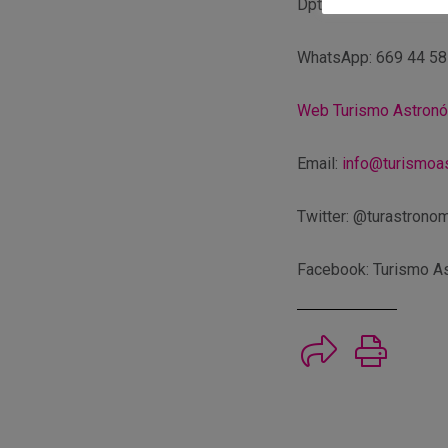
Dpto. Comunicación y
WhatsApp: 669 44 58
Web Turismo Astron
Email:
info@turismoa
Twitter: @turastrono
Facebook: Turismo A
Imprimi