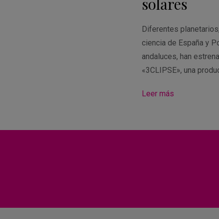
solares
Diferentes planetario
ciencia de España y Po
andaluces, han estren
«3CLIPSE», una produ
Leer más