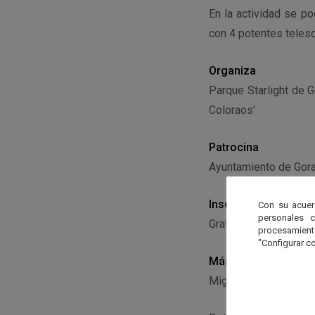
En la actividad se p
con 4 potentes teles
Organiza
Parque Starlight de G
Coloraos'
Patrocina
Ayuntamiento de Gora
Inscripción
Con su acuer
personales 
Gratuita
procesamien
"Configurar co
Más información
Miguel Gil