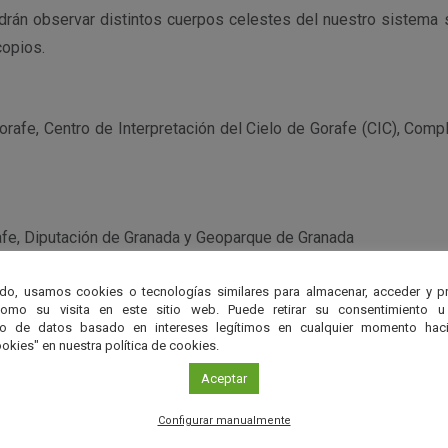
odrán observar distintos cuerpos celestes del nuestro sistema s
copios.
orafe, Centro de Interpretación del Cielo de Gorafe (CIC), Com
fe, Diputación de Granada y Geoparque de Granada
do, usamos cookies o tecnologías similares para almacenar, acceder y p
como su visita en este sitio web. Puede retirar su consentimiento u
to de datos basado en intereses legítimos en cualquier momento haci
okies" en nuestra política de cookies.
Aceptar
Configurar manualmente