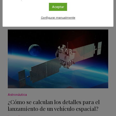
Aceptar
Configurar manualmente
Ver má
Últimos publicados
Astronáutica
¿Cómo se calculan los detalles para el
lanzamiento de un vehículo espacial?