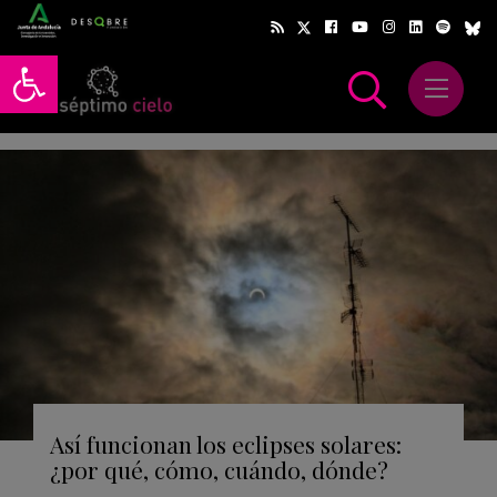
Abrir barra de herramientas
Abrir m
scar
Así funcionan los eclipses solares:
¿por qué, cómo, cuándo, dónde?