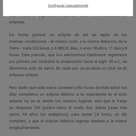
lunar suele redondearse a 28 días, en realidad dura una media de
Configurar manualmente
unos 29,53 días. Por lo tanto y dado que 173 días son menos de
seis meses, en algunos años pueden entrar tres temporadas de
eclipses.
De forma general, un eclipse de sol se repite en las
mismas condiciones —el mismo nodo a la misma distancia de la
Tierra— cada 223 lunas, o 6 585,32 días, o unos 18 años, 11 días y 8
horas. Este periodo, que los astrónomos babilonios registraron
por primera vez mediante la observación hacia el siglo VII a.C., se
denomina ciclo de saros. En cada uno se produce un total de 42
eclipses solares.
Pero dado que cada saros contiene ocho horas de más sobre los
días completos, un eclipse idéntico a su equivalente en el ciclo
anterior no se ve desde los mismos lugares, sino que la franja
se desplaza 120 grados hacia el oeste. Así, deben pasar tres
saros, 54 años (un exeligmos), para sumar 24 horas, un día
completo, y que el eclipse idéntico regrese también a la misma
longitud terrestre.