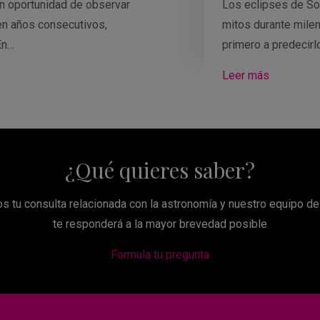
n oportunidad de observar
Los eclipses de Sol
en años consecutivos,
mitos durante milen
En…
primero a predecirl
Leer más
¿Qué quieres saber?
s tu consulta relacionada con la astronomía y nuestro equipo d
te responderá a la mayor brevedad posible
Formula tu pregunta