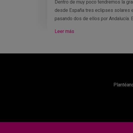
Dentro de muy poco tendremos la gra
desde España tres eclipses solares 
pasando dos de ellos por Andalucía. 
Leer más
Plantéano