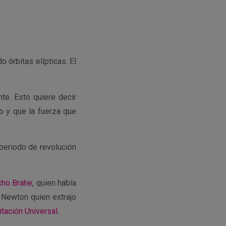
 órbitas elípticas. El
te. Esto quiere decir
o y que la fuerza que
 periodo de revolución
cho Brahe
, quien había
 Newton quien extrajo
itación Universal
.