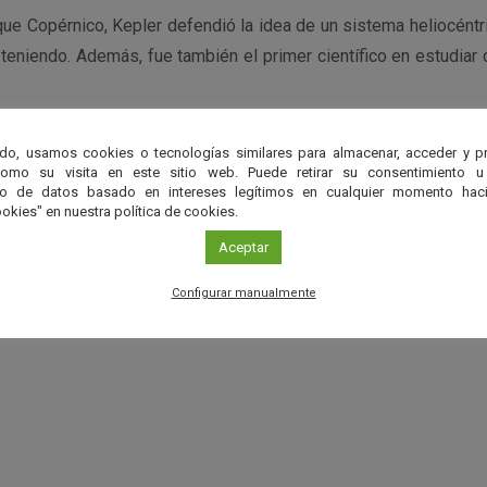
que Copérnico, Kepler defendió la idea de un sistema heliocéntr
 teniendo. Además, fue también el primer científico en estudiar
do, usamos cookies o tecnologías similares para almacenar, acceder y p
:
Portrait of an unknown man by an unknown artist. Often mistake
como su visita en este sitio web. Puede retirar su consentimiento u
to de datos basado en intereses legítimos en cualquier momento haci
an unknown original, allegedly from 1610. It is more likely ba
okies" en nuestra política de cookies.
ler’s teacher. /
Wikimedia Commons
Aceptar
Configurar manualmente
r