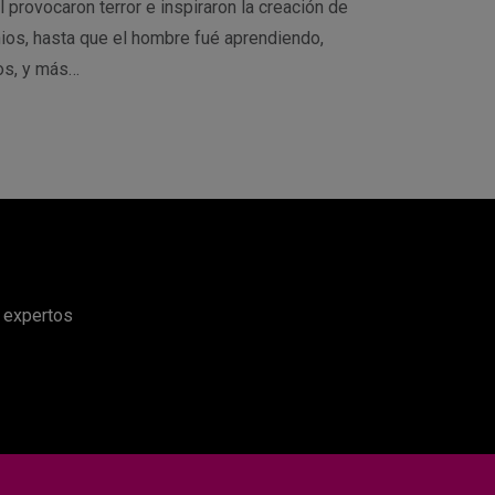
 provocaron terror e inspiraron la creación de
ios, hasta que el hombre fué aprendiendo,
os, y más…
e expertos