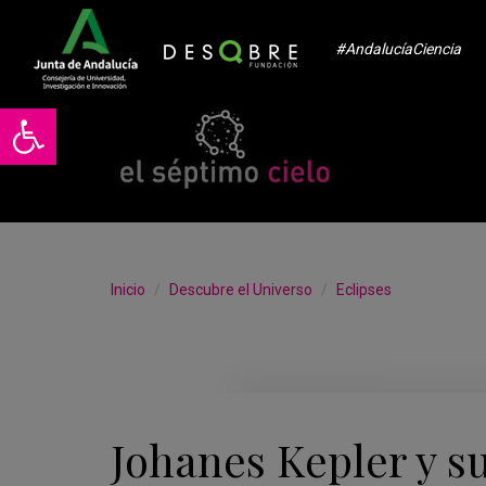
#AndalucíaCiencia
Abrir barra de herramientas
Inicio
Descubre el Universo
Eclipses
Johanes Kepler y s