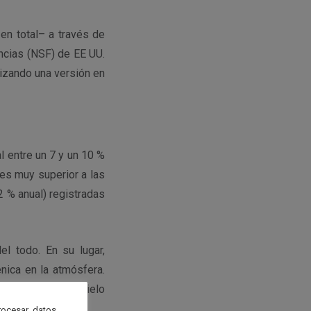
en total– a través de
ncias (NSF) de EE UU.
ilizando una versión en
al entre un 7 y un 10 %
es muy superior a las
2 % anual) registradas
l todo. En su lugar,
nica en la atmósfera.
illo visible del cielo
rocesar datos