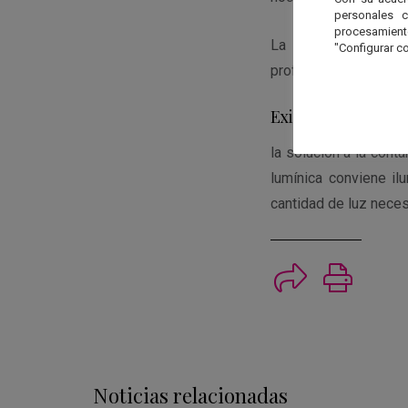
personales 
procesamien
La contaminación lu
"Configurar co
profesionales, como
Existe una solució
la solución a la con
lumínica conviene il
cantidad de luz neces
Imprimi
Noticias relacionadas