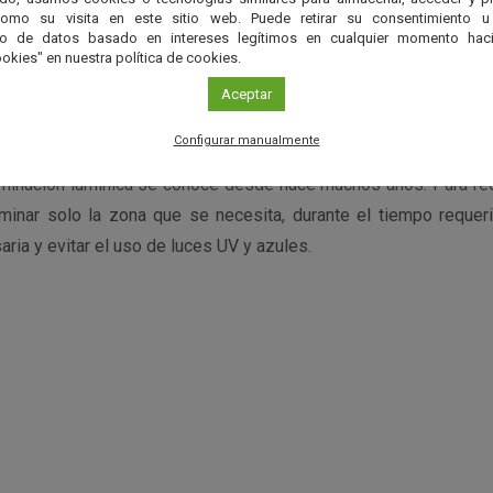
como su visita en este sitio web. Puede retirar su consentimiento u
to de datos basado en intereses legítimos en cualquier momento haci
mínica no afecta solo a la población general, también afe
okies" en nuestra política de cookies.
 se menciona en este
artículo de MNRAS
.
Aceptar
n
Configurar manualmente
taminación lumínica se conoce desde hace muchos años. Para red
uminar solo la zona que se necesita, durante el tiempo requer
aria y evitar el uso de luces UV y azules.
r