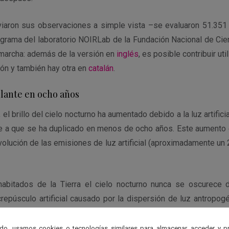
viaron sus observaciones a simple vista –se evaluaron 51.351 
rograma del laboratorio NOIRLab de la Fundación Nacional de Cie
 marcha: además de la versión en
inglés
, es posible contribuir ut
ión y también hay otra en
catalán
.
llante en ocho años
el brillo del cielo nocturno ha aumentado debido a la luz artifici
ale a que se ha duplicado en menos de ocho años. Este aumento 
olución de las emisiones de luz artificial (aproximadamente un 
abitados de la Tierra el cielo nocturno nunca se oscurece de
repúsculo artificial causado por la dispersión de luz antropogé
inación lumínica, denominada
skyglow
, es el responsable del br
a en nuestra capacidad para ver las estrellas.
do, usamos cookies o tecnologías similares para almacenar, acceder y p