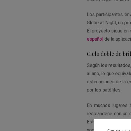
Los participantes en
Globe at Night, un p
El proyecto sigue en
español
de la aplicac
Cielo doble de bri
Según los resultados, 
al año, lo que equiv
estimaciones de la ev
por los satélites.
En muchos lugares h
resplandece con un c
Este tipo de contam
nocturno y de la merm
Con su acuer