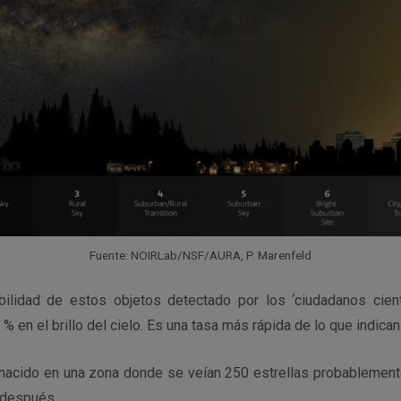
Fuente: NOIRLab/NSF/AURA, P. Marenfeld
bilidad de estos objetos detectado por los ‘ciudadanos cient
% en el brillo del cielo. Es una tasa más rápida de lo que indican 
o nacido en una zona donde se veían 250 estrellas probablement
 después.