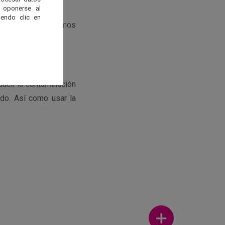
 oponerse al
endo clic en
cta a los astrónomos
ucir la contaminación
ido. Así como usar la
Ver más