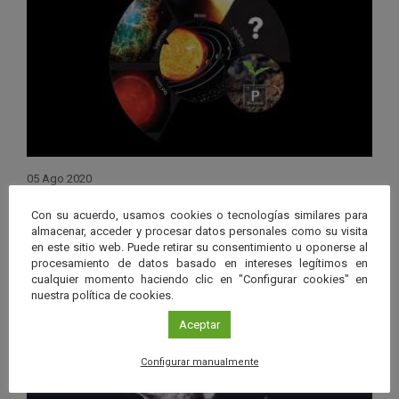
05 Ago 2020
Estrellas ricas en fósforo podrían
Con su acuerdo, usamos cookies o tecnologías similares para
facilitar este elemento esencial para
almacenar, acceder y procesar datos personales como su visita
en este sitio web. Puede retirar su consentimiento u oponerse al
la vida
procesamiento de datos basado en intereses legítimos en
cualquier momento haciendo clic en "Configurar cookies" en
Leer más
nuestra política de cookies.
Aceptar
Configurar manualmente