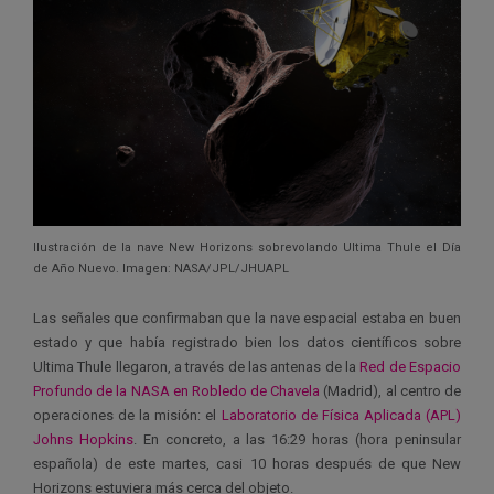
Ilustración de la nave New Horizons sobrevolando Ultima Thule el Día
de Año Nuevo. Imagen: NASA/JPL/JHUAPL
Las señales que confirmaban que la nave espacial estaba en buen
estado y que había registrado bien los datos científicos sobre
Ultima Thule llegaron, a través de las antenas de la
Red de Espacio
Profundo de la NASA en Robledo de Chavela
(Madrid), al centro de
operaciones de la misión: el
Laboratorio de Física Aplicada (APL)
Johns Hopkins
. En concreto, a las 16:29 horas (hora peninsular
española) de este martes, casi 10 horas después de que New
Horizons estuviera más cerca del objeto.