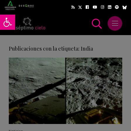
Abrir barra de herramientas
Abrir m
scar
Publicaciones con la etiqueta: India