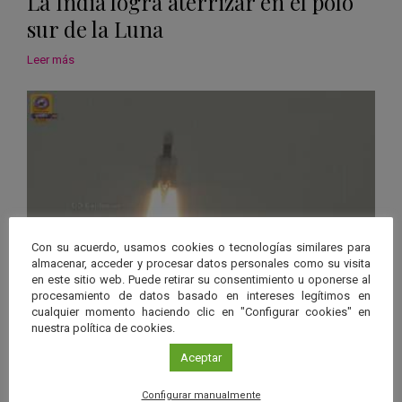
La India logra aterrizar en el polo
sur de la Luna
Leer más
Con su acuerdo, usamos cookies o tecnologías similares para
almacenar, acceder y procesar datos personales como su visita
en este sitio web. Puede retirar su consentimiento u oponerse al
procesamiento de datos basado en intereses legítimos en
cualquier momento haciendo clic en "Configurar cookies" en
Noticias
nuestra política de cookies.
India logra por fin enviar su misión
Aceptar
a la Luna
Configurar manualmente