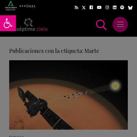
Abrir barra de herramientas
Abrir m
scar
Publicaciones con la etiqueta: Marte