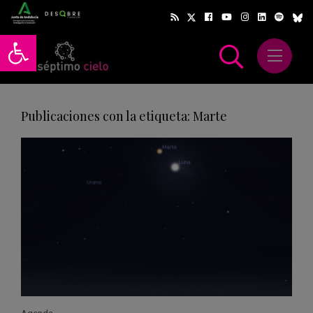
Abrir barra de herramientas
Abrir m
scar
Publicaciones con la etiqueta: Marte