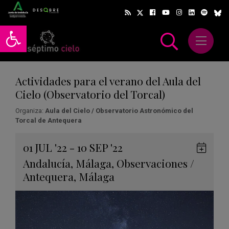
Abrir barra de herramientas
Abrir m
scar
Actividades para el verano del Aula del
Cielo (Observatorio del Torcal)
Organiza:
Aula del Cielo / Observatorio Astronómico del
Torcal de Antequera
Gua
01
JUL
'22 - 10
SEP
'22
en
Andalucía
,
Málaga
,
Observaciones
/
Goog
Antequera
,
Málaga
Cale