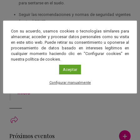
para sentarse en el suelo.
Seguir las recomendaciones y normas de seguridad vigentes
frente el COVID.
Con su acuerdo, usamos cookies o tecnologías similares para
Organiza
almacenar, acceder y procesar datos personales como su visita
Aula del Cielo / Observatorio Astronómico del Torcal de Antequera
en este sitio web. Puede retirar su consentimiento u oponerse al
Centro
procesamiento de datos basado en intereses legítimos en
cualquier momento haciendo clic en "Configurar cookies" en
Observatorio Astronómico del Torcal de Antequera
nuestra política de cookies.
Inscripción
correo a secretaria@astrotorcal.es o llamada al teléfono
Aceptar
600703700
Más información
Configurar manualmente
Inicio
Ver má
Próximos eventos