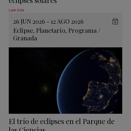
eclipses solares
Leer más
26 JUN 2026 - 12 AGO 2026
Guard
Eclipse
,
Planetario
,
Programa
/
en
Granada
Googl
Calen
El trío de eclipses en el Parque de
las Ciencias