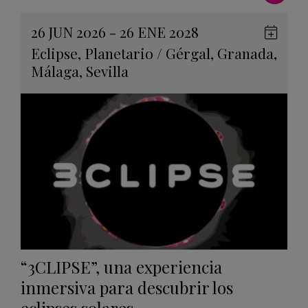
26 JUN 2026 - 26 ENE 2028
Guard
Eclipse
,
Planetario
/
Gérgal
,
Granada
,
en
Málaga
,
Sevilla
Googl
Calen
“3CLIPSE”, una experiencia
inmersiva para descubrir los