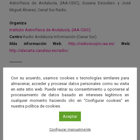
Astrofísica de Andalucía, (IAA-CSIC), Susana Escudero y José
Miguel Álvarez, Canal Sur Radio.
Organiza
Instituto Astrofísica de Andalucía, (IAA-CSIC)
Centro
Radio Andalucía Información (Canar Sur)
Más información
Web:
http://radioscopio.iaa.es/
Web:
http://alacarta.canalsur.es/radio/
Con su acuerdo, usamos cookies o tecnologías similares para
almacenar, acceder y procesar datos personales como su visita
Ver má
Próximos eventos
en este sitio web. Puede retirar su consentimiento u oponerse al
procesamiento de datos basado en intereses legítimos en
cualquier momento haciendo clic en "Configurar cookies" en
nuestra política de cookies.
26 JUN 2026 - 26 ENE 2028
Guard
Eclipse
,
Planetario
/
Gérgal
,
Granada
,
Aceptar
en
Málaga
,
Sevilla
Configurar manualmente
Googl