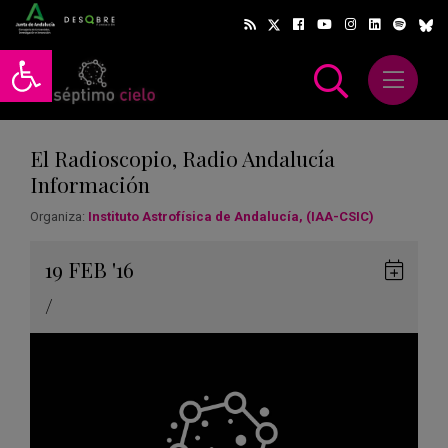
Abrir barra de herramientas
Abrir m
scar
El Radioscopio, Radio Andalucía
Información
Organiza:
Instituto Astrofísica de Andalucía, (IAA-CSIC)
Gua
19
FEB
'16
en
/
Goog
Cale