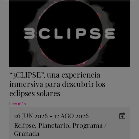
Calen
“3CLIPSE”, una experiencia
inmersiva para descubrir los
eclipses solares
Leer más
26 JUN 2026 - 12 AGO 2026
Guard
Eclipse
,
Planetario
,
Programa
/
en
Granada