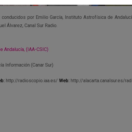
conducidos por Emilio García, Instituto Astrofísica de Andaluc
el Álvarez, Canal Sur Radio.
de Andalucía, (IAA-CSIC)
ía Información (Canar Sur)
b:
http://radioscopio.iaa.es/
Web:
http://alacarta.canalsur.es/rad
r