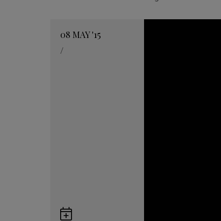
08
MAY
'15
/
Guardar