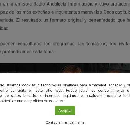
h en la emisora Radio Andalucía Información, y cuyo protagon
paz de las más extrañas e inquietantes maravillas. Cada capítu
 variada. El resultado, un formato original y desenfadado que 
idad.
 pueden consultarse los programas, las temáticas, los invit
 profundizar en cada tema.
do, usamos cookies o tecnologías similares para almacenar, acceder y p
como su visita en este sitio web. Puede retirar su consentimiento u
to de datos basado en intereses legítimos en cualquier momento haci
okies" en nuestra política de cookies.
Aceptar
Configurar manualmente