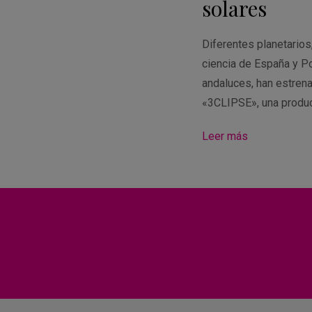
solares
Diferentes planetario
ciencia de España y Po
andaluces, han estren
«3CLIPSE», una produ
Leer más