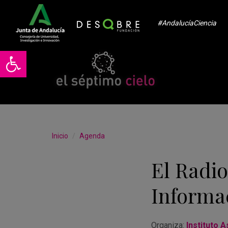
#AndalucíaCiencia
Abrir barra de herramientas
Inicio
Agenda
El Radio
Informa
Organiza:
Instituto A