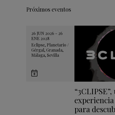
Próximos eventos
26 JUN 2026 - 26
ENE 2028
Eclipse
,
Planetario
/
Gérgal
,
Granada
,
Málaga
,
Sevilla
Guardar
en
“3CLIPSE”,
Google
Calendar
experiencia
para descubr