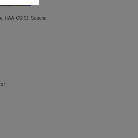
ía, (IAA-CSIC), Susana
io/