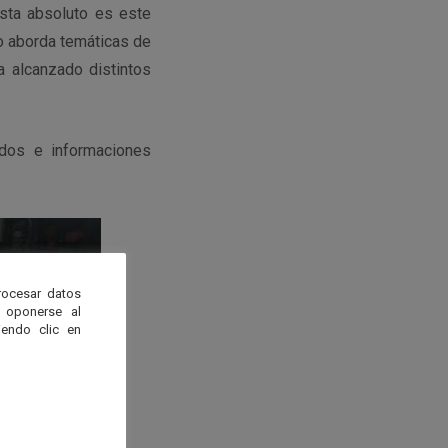
ista absoluto es este
lo aborda temáticas de
ha alcanzado distintos
ados e informaciones
rocesar datos
 oponerse al
endo clic en