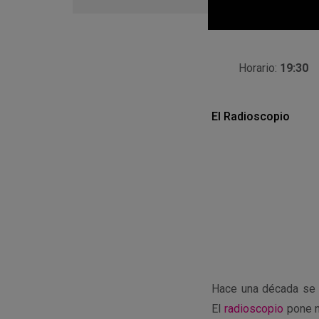
en
Google
Calendar
Horario:
19:30
El Radioscopio
Hace una década se d
El
radioscopio
pone n