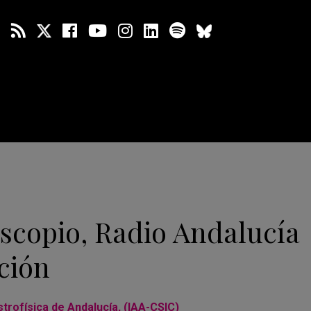
scopio, Radio Andalucía
ción
strofísica de Andalucía, (IAA-CSIC)