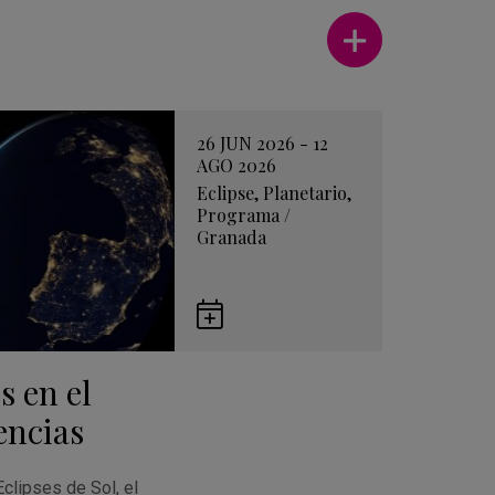
Ver más
26 JUN 2026 - 12
AGO 2026
Eclipse
,
Planetario
,
Programa
/
Granada
Guardar
en
s en el
Google
Calendar
encias
Eclipses de Sol, el