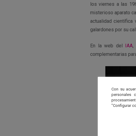
los viernes a las 19
misterioso aparato ca
actualidad científica
galardones por su cal
En la web del
IAA
,
complementarias para
Con su acuer
personales 
procesamien
"Configurar co