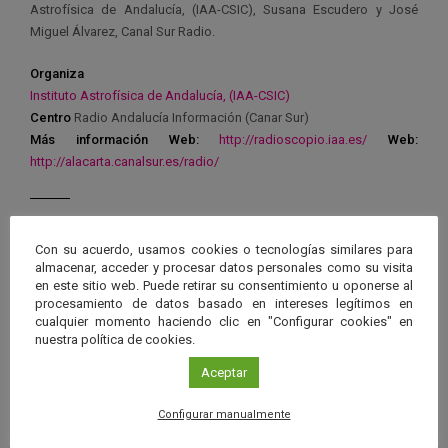
Astrofísica de Andalucía, (IAA-CSIC), Susana Escudero y José
Miguel Álvarez, Canal Sur Radio.
Organiza
Instituto Astrofísica de Andalucía, (IAA-CSIC)
Centro
Radio Andalucía Información (Canar Sur)
Más información
Web:
http://radioscopio.iaa.es/
Web:
http://alacarta.canalsur.es/radio/
Con su acuerdo, usamos cookies o tecnologías similares para
almacenar, acceder y procesar datos personales como su visita
Ver má
Próximos eventos
en este sitio web. Puede retirar su consentimiento u oponerse al
procesamiento de datos basado en intereses legítimos en
cualquier momento haciendo clic en "Configurar cookies" en
nuestra política de cookies.
26 JUN 2026 - 26 ENE 2028
Guard
Eclipse
,
Planetario
/
Gérgal
,
Granada
,
Aceptar
en
Málaga
,
Sevilla
Configurar manualmente
Googl