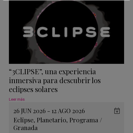
Calen
“3CLIPSE”, una experiencia
inmersiva para descubrir los
eclipses solares
Leer más
26 JUN 2026 - 12 AGO 2026
Guard
Eclipse
,
Planetario
,
Programa
/
en
Granada