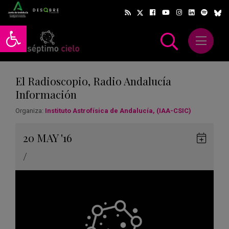
Abrir barra de herramientas
Abrir m
scar
El Radioscopio, Radio Andalucía
Información
Organiza:
Instituto Astrofísica de Andalucía, (IAA-CSIC)
Gua
20
MAY
'16
en
/
Goog
Cale