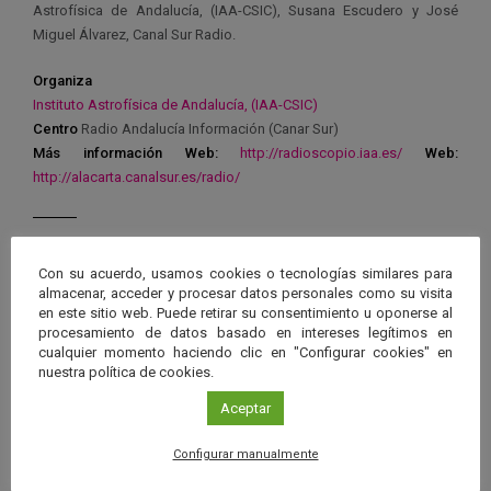
Astrofísica de Andalucía, (IAA-CSIC), Susana Escudero y José
Miguel Álvarez, Canal Sur Radio.
Organiza
Instituto Astrofísica de Andalucía, (IAA-CSIC)
Centro
Radio Andalucía Información (Canar Sur)
Más información
Web:
http://radioscopio.iaa.es/
Web:
http://alacarta.canalsur.es/radio/
Con su acuerdo, usamos cookies o tecnologías similares para
almacenar, acceder y procesar datos personales como su visita
Ver má
Próximos eventos
en este sitio web. Puede retirar su consentimiento u oponerse al
procesamiento de datos basado en intereses legítimos en
cualquier momento haciendo clic en "Configurar cookies" en
nuestra política de cookies.
26 JUN 2026 - 26 ENE 2028
Guard
Eclipse
,
Planetario
/
Gérgal
,
Granada
,
Aceptar
en
Málaga
,
Sevilla
Configurar manualmente
Googl