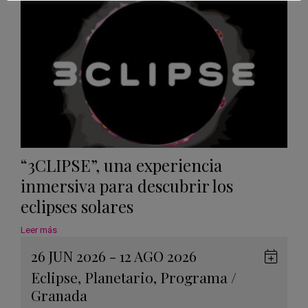
Calen
“3CLIPSE”, una experiencia
inmersiva para descubrir los
eclipses solares
Leer más
26 JUN 2026 - 12 AGO 2026
Guard
Eclipse
,
Planetario
,
Programa
/
en
Granada