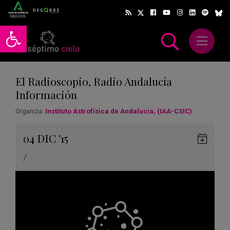
Abrir barra de herramientas
Abrir m
scar
El Radioscopio, Radio Andalucía
Información
Organiza:
Instituto Astrofísica de Andalucía, (IAA-CSIC)
Gua
04
DIC
'15
en
/
Goog
Cale