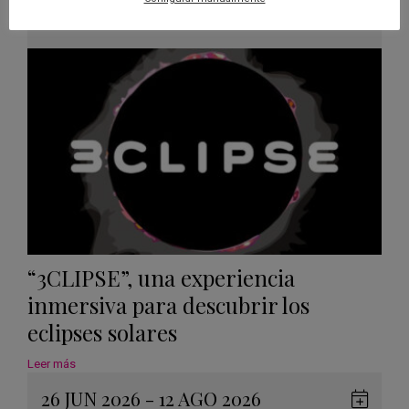
en
Málaga
,
Sevilla
Googl
Calen
“3CLIPSE”, una experiencia
inmersiva para descubrir los
eclipses solares
Leer más
26 JUN 2026 - 12 AGO 2026