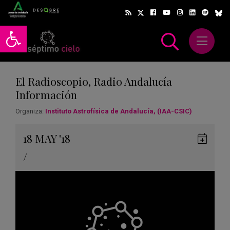
Abrir barra de herramientas
Abrir m
scar
El Radioscopio, Radio Andalucía
Información
Organiza:
Instituto Astrofísica de Andalucía, (IAA-CSIC)
Gua
18
MAY
'18
en
/
Goog
Cale