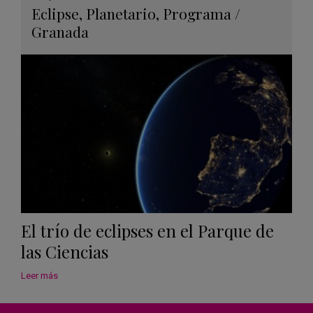
Guard
Eclipse
,
Planetario
,
Programa
/
en
Granada
Googl
Calen
El trío de eclipses en el Parque de
las Ciencias
Leer más