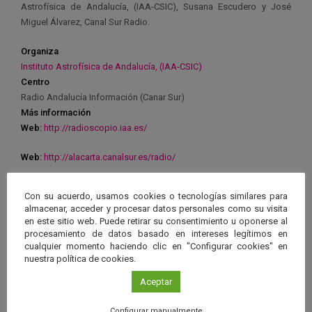
Astrofísica de Andalucía, (IAA-CSIC), Susana Escudero y José
Miguel Álvarez, Canal Sur Radio.
Organiza
Instituto Astrofísica de Andalucía, (IAA-CSIC)
Centro
Radio Andalucía Información (Canar Sur)
Más información
Web:
http://radioscopio.iaa.es/
Web:
http://alacarta.canalsur.es/radio/
Con su acuerdo, usamos cookies o tecnologías similares para
almacenar, acceder y procesar datos personales como su visita
en este sitio web. Puede retirar su consentimiento u oponerse al
procesamiento de datos basado en intereses legítimos en
Ver má
Próximos eventos
cualquier momento haciendo clic en "Configurar cookies" en
nuestra política de cookies.
26 JUN 2026 - 26 ENE 2028
Aceptar
Guard
Eclipse
,
Planetario
/
Gérgal
,
Granada
,
Configurar manualmente