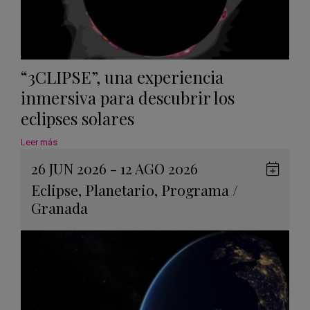
“3CLIPSE”, una experiencia
inmersiva para descubrir los
eclipses solares
Leer más
26 JUN 2026 - 12 AGO 2026
Guard
Eclipse
,
Planetario
,
Programa
/
en
Granada
Googl
Calen