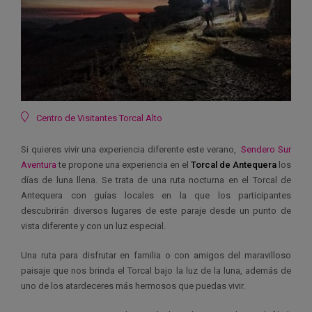
Ubicación
Centro de Visitantes Torcal Alto
Si quieres vivir una experiencia diferente este verano,
Sendero Sur
Aventura
te propone una experiencia en el
Torcal de Antequera
los
días de luna llena. Se trata de una ruta nocturna en el Torcal de
Antequera con guías locales en la que los participantes
descubrirán diversos lugares de este paraje desde un punto de
vista diferente y con un luz especial.
Una ruta para disfrutar en familia o con amigos del maravilloso
paisaje que nos brinda el Torcal bajo la luz de la luna, además de
uno de los atardeceres más hermosos que puedas vivir.