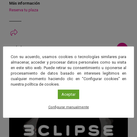
Más información
Reserva tu plaza
Ver má
Próximos eventos
Con su acuerdo, usamos cookies o tecnologías similares para
almacenar, acceder y procesar datos personales como su visita
26 JUN 2026 - 26 ENE 2028
en este sitio web. Puede retirar su consentimiento u oponerse al
Guard
procesamiento de datos basado en intereses legítimos en
Eclipse
,
Planetario
/
Gérgal
,
Granada
,
cualquier momento haciendo clic en "Configurar cookies" en
en
Málaga
,
Sevilla
nuestra política de cookies.
Googl
Aceptar
Calen
Configurar manualmente