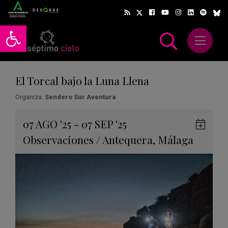
Abrir barra de herramientas
Abrir m
scar
El Torcal bajo la Luna Llena
Organiza:
Sendero Sur Aventura
Gua
07
AGO
'25 - 07
SEP
'25
en
Observaciones
/
Antequera
,
Málaga
Goog
Cale