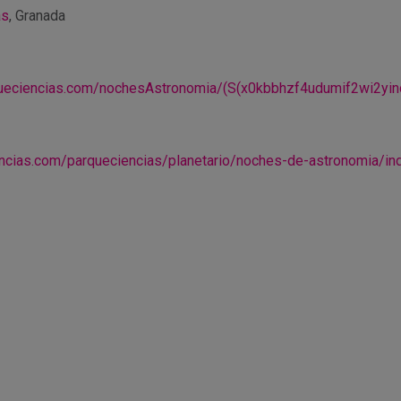
as
, Granada
queciencias.com/nochesAstronomia/(S(x0kbbhzf4udumif2wi2yino
ncias.com/parqueciencias/planetario/noches-de-astronomia/in
r