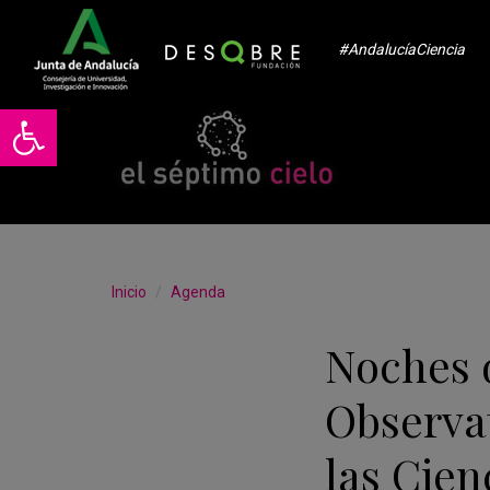
#AndalucíaCiencia
Abrir barra de herramientas
Inicio
Agenda
Noches 
Observa
las Cien