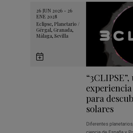
26 JUN 2026 - 26
ENE 2028
Eclipse
,
Planetario
/
Gérgal
,
Granada
,
Málaga
,
Sevilla
Guardar
en
“3CLIPSE”,
Google
Calendar
experiencia
para descubr
solares
Diferentes planetario
ciencia de España y Po