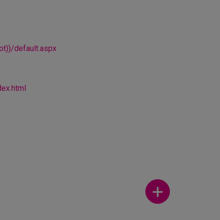
t))/default.aspx
dex.html
Ver más