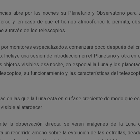
ncias abre por las noches su Planetario y Observatorio para a
verso y, en caso de que el tiempo atmosférico lo permita, ob
he a través de los telescopios.
da por monitores especializados, comenzará poco después del cr
. Incluye una sesión de introducción en el Planetario y otra en
s objetos visibles esa noche, en especial la Luna y los planet
elescopios, su funcionamiento y las características del telesco
as en las que la Luna está en su fase creciente de modo que es
isible al atardecer.
ite la observación directa, se verán imágenes de la Luna 
rá un recorrido ameno sobre la evolución de las estrellas, desd