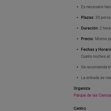
Es necesario hace
Plazas:
30 perso
Duración:
2 hora
Precio:
Mismo pre
Fechas y Horari
Cuatro noches al
Se recomienda tr
La entrada se rea
Organiza
Parque de las Cienci
Centro