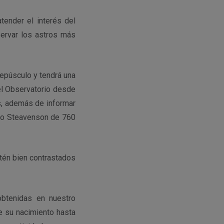
tender el interés del
servar los astros más
epúsculo y tendrá una
 el Observatorio desde
as, además de informar
pio Steavenson de 760
tén bien contrastados
obtenidas en nuestro
e su nacimiento hasta