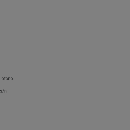
 otoño.
 s/n