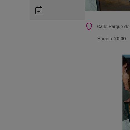
Guardar
en
Google
Ubicación
Calle Parque de
Calendar
Horario:
20:00