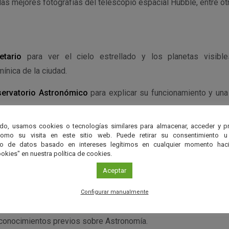
 las mejores fotografías del telescopio espacial Hubble, entre ot
etario
para ver el cielo estrellado y los planetas visibl
ínica de la ciudad.
ervatorio Astronómico
para explicar su funcionamiento y una 
os.
do, usamos cookies o tecnologías similares para almacenar, acceder y p
l cielo a simple vista, con prismáticos y a través de telesco
como su visita en este sitio web. Puede retirar su consentimiento u
a través de cámara CCD que permite una visión colectiva sobre 
to de datos basado en intereses legítimos en cualquier momento haci
okies" en nuestra política de cookies.
la imagen. O bien,
charla-coloquio
sobre la vida de las estre
Aceptar
ormación sobre ellas.
Configurar manualmente
conocimientos previos sobre Astronomía.