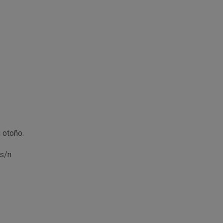
 otoño.
 s/n