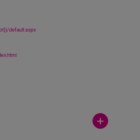
t))/default.aspx
dex.html
Ver más