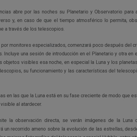
ncias abre por las noches su Planetario y Observatorio para a
verso y, en caso de que el tiempo atmosférico lo permita, ob
he a través de los telescopios.
da por monitores especializados, comenzará poco después del cr
. Incluye una sesión de introducción en el Planetario y otra en
s objetos visibles esa noche, en especial la Luna y los planet
elescopios, su funcionamiento y las características del telesco
as en las que la Luna está en su fase creciente de modo que es
isible al atardecer.
ite la observación directa, se verán imágenes de la Luna 
rá un recorrido ameno sobre la evolución de las estrellas, desd