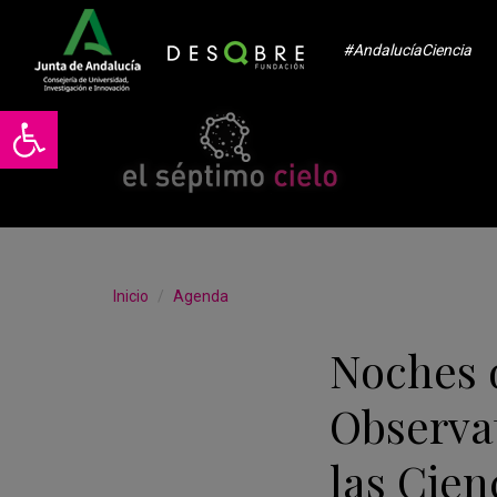
#AndalucíaCiencia
Abrir barra de herramientas
Inicio
Agenda
Noches 
Observa
las Cien