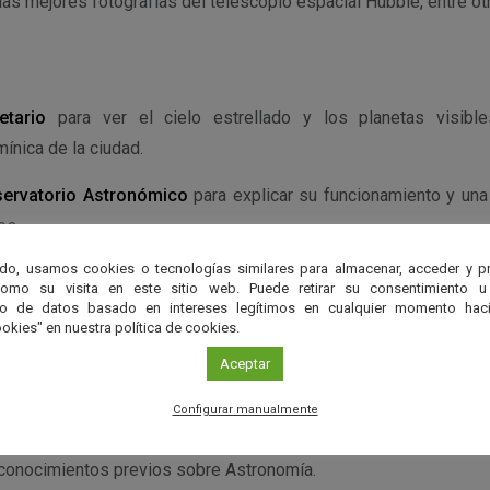
 las mejores fotografías del telescopio espacial Hubble, entre ot
etario
para ver el cielo estrellado y los planetas visibl
ínica de la ciudad.
ervatorio Astronómico
para explicar su funcionamiento y una 
os.
do, usamos cookies o tecnologías similares para almacenar, acceder y p
l cielo a simple vista, con prismáticos y a través de telesco
como su visita en este sitio web. Puede retirar su consentimiento u
a través de cámara CCD que permite una visión colectiva sobre 
to de datos basado en intereses legítimos en cualquier momento haci
okies" en nuestra política de cookies.
la imagen. O bien,
charla-coloquio
sobre la vida de las estre
ormación sobre ellas.
Aceptar
Configurar manualmente
conocimientos previos sobre Astronomía.