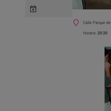
Guardar
en
Google
Ubicación
Calle Parque de
Calendar
Horario:
20:30