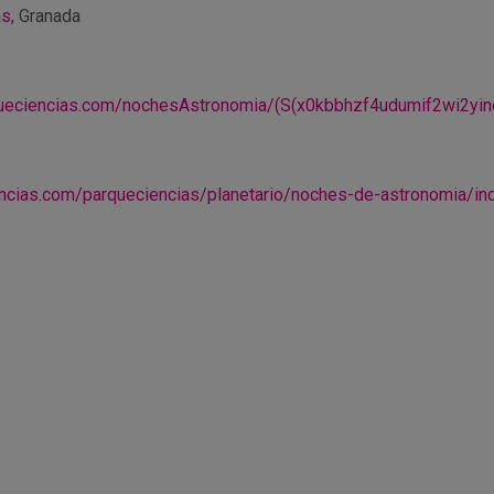
as
, Granada
queciencias.com/nochesAstronomia/(S(x0kbbhzf4udumif2wi2yino
ncias.com/parqueciencias/planetario/noches-de-astronomia/in
r