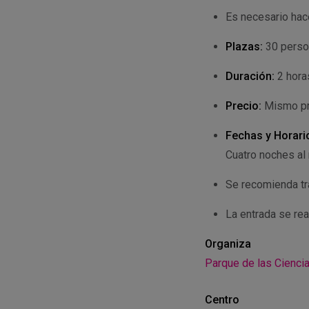
Es necesario hace
Plazas:
30 perso
Duración:
2 hora
Precio:
Mismo pre
Fechas y Horari
Cuatro noches al
Se recomienda tr
La entrada se rea
Organiza
Parque de las Cienci
Centro