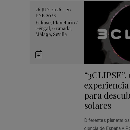
26 JUN 2026 - 26
ENE 2028
Eclipse
,
Planetario
/
Gérgal
,
Granada
,
Málaga
,
Sevilla
Guardar
en
“3CLIPSE”,
Google
Calendar
experiencia
para descubr
solares
Diferentes planetario
ciencia de España y Po