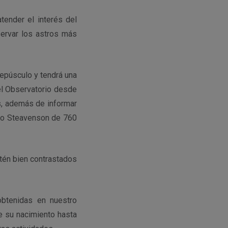
tender el interés del
servar los astros más
epúsculo y tendrá una
 el Observatorio desde
as, además de informar
pio Steavenson de 760
tén bien contrastados
obtenidas en nuestro
e su nacimiento hasta