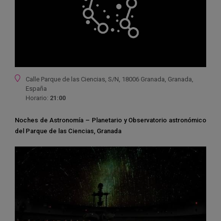
Ubicación
Calle Parque de las Ciencias, S/N, 18006 Granada, Granada,
España
Horario:
21:00
Noches de Astronomía – Planetario y Observatorio astronómico
del Parque de las Ciencias, Granada