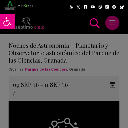
Abrir barra de herramientas
Abrir m
scar
Noches de Astronomía – Planetario y
Observatorio astronómico del Parque de
las Ciencias, Granada
Organiza:
Parque de las Ciencias
, Granada
Gua
09
SEP
'16 - 11
SEP
'16
en
/
Goog
Cale