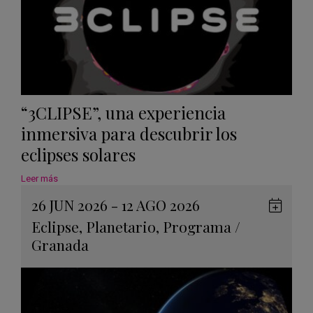
“3CLIPSE”, una experiencia
inmersiva para descubrir los
eclipses solares
Leer más
26 JUN 2026 - 12 AGO 2026
Guard
Eclipse
,
Planetario
,
Programa
/
en
Granada
Googl
Calen