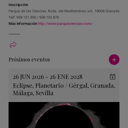
Inscripción
Parque de las Ciencias. Avda. del Mediterráneo s/n. 18006 Granada
Telf: 958 131 900 / 958 133 870
Más información
http://www.parqueciencias.com/
Ver má
Próximos eventos
26 JUN 2026 - 26 ENE 2028
Guard
Eclipse
,
Planetario
/
Gérgal
,
Granada
,
en
Málaga
,
Sevilla
Googl
Calen