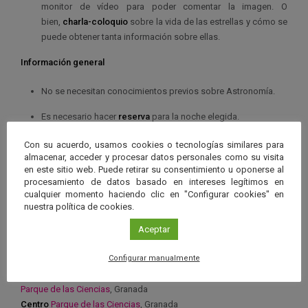
monitor de vídeo para poder comentar la imagen. O
bien,
charla-coloquio
sobre la vida de las estrellas y cómo se
puede obtener tanta información sobre ellas.
Información general
No se necesitan conocimientos previos sobre Astronomía.
Es necesario hacer
reserva
para la noche elegida.
Duración:
2 horas aproximadamente
Con su acuerdo, usamos cookies o tecnologías similares para
almacenar, acceder y procesar datos personales como su visita
Precio:
Entrada al Museo.
en este sitio web. Puede retirar su consentimiento u oponerse al
procesamiento de datos basado en intereses legítimos en
Se recomienda traer ropa de abrigo aún cuando se trate de
cualquier momento haciendo clic en "Configurar cookies" en
nuestra política de cookies.
noches de primavera u otoño.
Aceptar
La entrada se realizará por el
Edificio Péndulo
, sito en
Avenida del Mediterráneo s/n
Configurar manualmente
Organiza
Parque de las Ciencias
, Granada
Centro
Parque de las Ciencias
, Granada