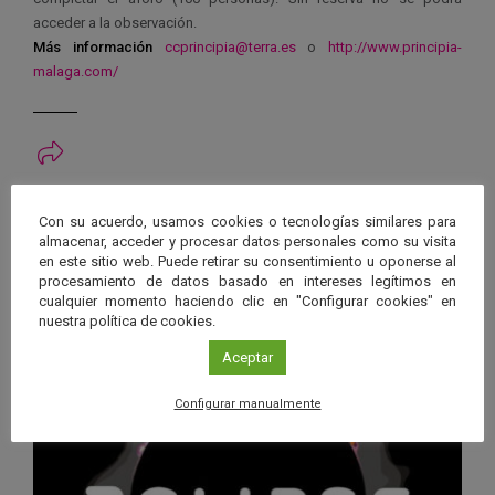
acceder a la observación.
Más información
ccprincipia@terra.es
o
http://www.principia-
malaga.com/
Ver má
Próximos eventos
Con su acuerdo, usamos cookies o tecnologías similares para
almacenar, acceder y procesar datos personales como su visita
en este sitio web. Puede retirar su consentimiento u oponerse al
26 JUN 2026 - 26 ENE 2028
procesamiento de datos basado en intereses legítimos en
Guard
cualquier momento haciendo clic en "Configurar cookies" en
Eclipse
,
Planetario
/
Gérgal
,
Granada
,
nuestra política de cookies.
en
Málaga
,
Sevilla
Googl
Aceptar
Calen
Configurar manualmente