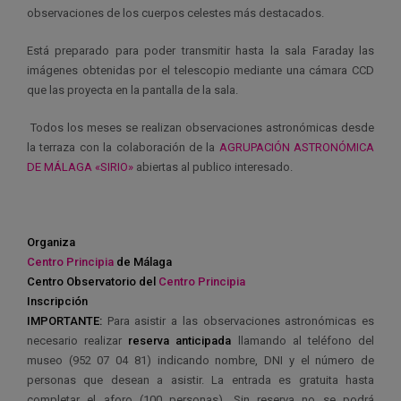
observaciones de los cuerpos celestes más destacados.
Está preparado para poder transmitir hasta la sala Faraday las
imágenes obtenidas por el telescopio mediante una cámara CCD
que las proyecta en la pantalla de la sala.
Todos los meses se realizan observaciones astronómicas desde
la terraza con la colaboración de la
AGRUPACIÓN ASTRONÓMICA
DE MÁLAGA «SIRIO»
abiertas al publico interesado.
Organiza
Centro Principia
de Málaga
Centro
Observatorio del
Centro Principia
Inscripción
IMPORTANTE:
Para asistir a las observaciones astronómicas es
necesario realizar
reserva anticipada
llamando al teléfono del
museo (952 07 04 81) indicando nombre, DNI y el número de
personas que desean a asistir. La entrada es gratuita hasta
completar el aforo (100 personas). Sin reserva no se podrá