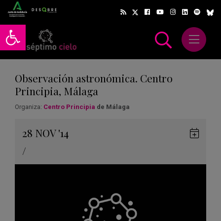
Abrir barra de herramientas
Abrir m
scar
Observación astronómica. Centro
Principia, Málaga
Organiza:
Centro Principia
de Málaga
Gua
28
NOV
'14
en
/
Goog
Cale