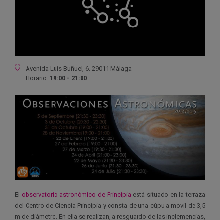
Ubicación
Avenida Luis Buñuel, 6. 29011 Málaga
Horario:
19:00 - 21:00
El
observatorio astronómico de Principia
está situado en la terraza
del Centro de Ciencia Principia y consta de una cúpula movil de 3,5
m de diámetro. En ella se realizan, a resguardo de las inclemencias,