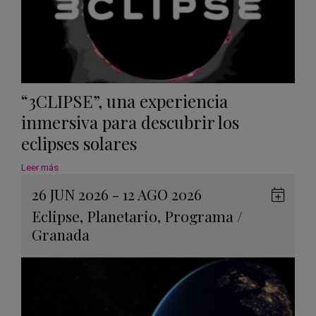
“3CLIPSE”, una experiencia
inmersiva para descubrir los
eclipses solares
Leer más
26 JUN 2026 - 12 AGO 2026
Guard
Eclipse
,
Planetario
,
Programa
/
en
Granada
Googl
Calen