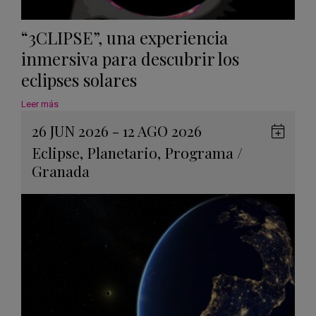
“3CLIPSE”, una experiencia
inmersiva para descubrir los
eclipses solares
Leer más
26 JUN 2026 - 12 AGO 2026
Guard
Eclipse
,
Planetario
,
Programa
/
en
Granada
Googl
Calen