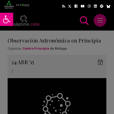
Abrir barra de herramientas
Abrir m
scar
Observación Astronómica en Principia
Organiza:
Centro Principia
de Málaga
Gua
24
ABR
'15
en
/
Goog
Cale