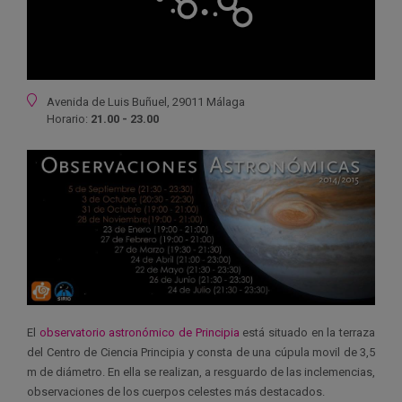
Ubicación
Avenida de Luis Buñuel, 29011 Málaga
Horario:
21.00 - 23.00
El
observatorio astronómico de Principia
está situado en la terraza
del Centro de Ciencia Principia y consta de una cúpula movil de 3,5
m de diámetro. En ella se realizan, a resguardo de las inclemencias,
observaciones de los cuerpos celestes más destacados.