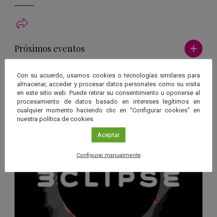
Ver má
Próximos eventos
26 JUN 2026 - 26 ENE 2028
Con su acuerdo, usamos cookies o tecnologías similares para
almacenar, acceder y procesar datos personales como su visita
Guard
Eclipse
,
Planetario
/
Gérgal
,
Granada
,
en este sitio web. Puede retirar su consentimiento u oponerse al
en
Málaga
,
Sevilla
procesamiento de datos basado en intereses legítimos en
cualquier momento haciendo clic en "Configurar cookies" en
Googl
nuestra política de cookies.
Calen
Aceptar
Configurar manualmente